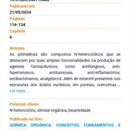
Publicado em
21/05/2024
Páginas
116-134
Capítulo
6
Resumo
As pirimidinas são compostos N-heterocíclicos que se
destacam por suas amplas funcionalidades na produção de
agentes farmacêuticos, como antifúngicos, anti-
hipertensivos, antitumorais, anti-inflamatórios,
antibacterianos, analgésicos. Além de estarem presentes nas
estruturas dos ácidos nucleicos, em purinas, coenzimas e
vitaminas, estes compostos podem ser obtidos por meio das
Ler mais...
reações multicomponentes, na qual possibilitam a síntese de
um único produto a partir de três ou mais reagentes em um
Palavras-chave
processo de “one-pot”. Devido à diversidade biológica, as
N-heterociclos, síntese orgânica, bioatividade
pirimidinas e seus derivados têm atraído a atenção de muitos
Publicado no livro
pesquisadores para estudar a química e a atividade biológica
QUÍMICA ORGÂNICA: CONCEITOS, FUNDAMENTOS E
dessas estruturas. Esta revisão destaca os diferentes