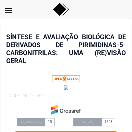
menu
SÍNTESE E AVALIAÇÃO BIOLÓGICA DE
DERIVADOS DE PIRIMIDINAS-5-
CARBONITRILAS: UMA (RE)VISÃO
GERAL
CODE: 240115488
15
1243
DOWNLOADS
VIEWS