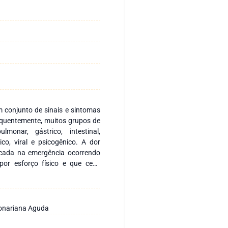
 conjunto de sinais e sintomas
sequentemente, muitos grupos de
ulmonar, gástrico, intestinal,
ico, viral e psicogênico. A dor
ficada na emergência ocorrendo
por esforço físico e que cede
 de nitrato. A avaliação ocorre
ada a exames complementares,
roponina. As principais causas
ana Aguda, dissecção de aorta,
ronariana Aguda
umonia, pneumotórax e ruptura