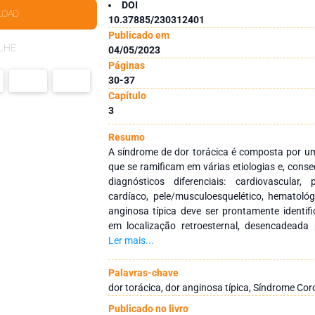
DOI
LOAD
10.37885/230312401
Publicado em
LHE
04/05/2023
Páginas
30-37
Capítulo
3
Resumo
A síndrome de dor torácica é composta por um
que se ramificam em várias etiologias e, con
diagnósticos diferenciais: cardiovascular, p
cardíaco, pele/musculoesquelético, hematológ
anginosa típica deve ser prontamente identi
em localização retroesternal, desencadeada 
rapidamente no repouso ou após administração
Ler mais...
por meio de uma anamnese completa associ
como eletrocardiograma, raio-x de tórax e t
Palavras-chave
potencialmente fatais são: Síndrome Coronari
dor torácica, dor anginosa típica, Síndrome Co
pericardite, tromboembolismo pulmonar, pne
Publicado no livro
esofágica.