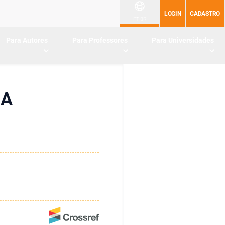
LOGIN
CADASTRO
PT-BR
Para Autores
Para Professores
Para Universidades
CA