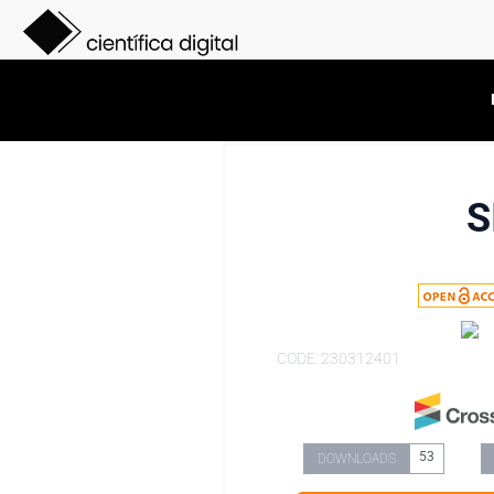
S
CODE: 230312401
53
DOWNLOADS