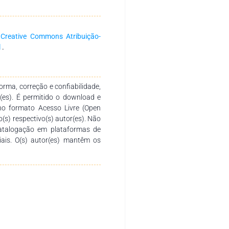
a
Creative Commons Atribuição-
l
.
rma, correção e confiabilidade,
r(es). É permitido o download e
no formato Acesso Livre (Open
o(s) respectivo(s) autor(es). Não
catalogação em plataformas de
ciais. O(s) autor(es) mantêm os