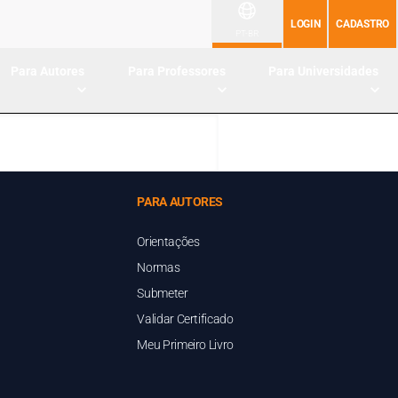
LOGIN
CADASTRO
PT-BR
Para Autores
Para Professores
Para Universidades
PARA AUTORES
Orientações
Normas
Submeter
Validar Certificado
Meu Primeiro Livro