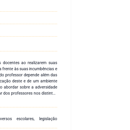
s docentes ao realizarem suas
a frente às suas incumbências e
 do professor depende além das
ficação deste e de um ambiente
 ao abordar sobre a adversidade
ar dos professores nos distintos
s, destacar as escolas cívico-
escolas públicas, especialmente
lidade dos cursos de formação
 o docente, o saber e o fazer
ersos escolares, legislação
imento sobre o conjunto de leis
tor primordial para compreender