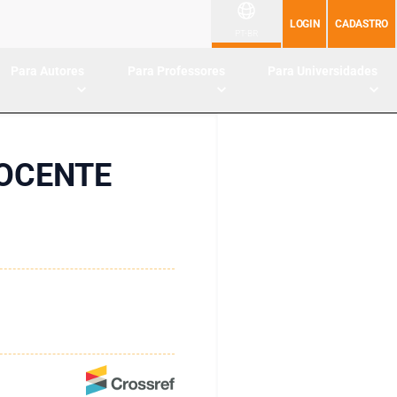
LOGIN
CADASTRO
PT-BR
Para Autores
Para Professores
Para Universidades
DOCENTE