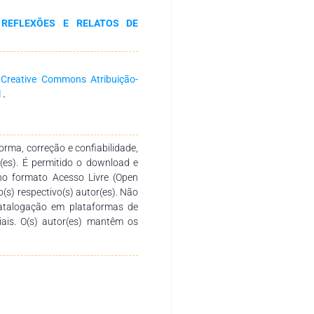
s demais atores envolvidos no
 REFLEXÕES E RELATOS DE
a
Creative Commons Atribuição-
l
.
rma, correção e confiabilidade,
r(es). É permitido o download e
no formato Acesso Livre (Open
o(s) respectivo(s) autor(es). Não
catalogação em plataformas de
ciais. O(s) autor(es) mantêm os