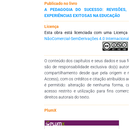
Publicado no livro
os limites de atuação da instituição e do
A PEDAGOGIA DO SUCESSO: REVISÕES,
processo educativo.
EXPERIÊNCIAS EXITOSAS NA EDUCAÇÃO
Licença
Esta obra está licenciada com uma Licenç
NãoComercial-SemDerivações 4.0 Internaciona
O conteúdo dos capítulos e seus dados e sua fo
são de responsabilidade exclusiva do(s) auto
compartilhamento desde que pela origem e 
Access), com os créditos e citação atribuídos a
é permitido: alteração de nenhuma forma, 
acesso restrito e utilização para fins comer
direitos autorais do texto.
PlumX