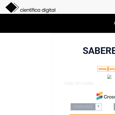
SABERE
CODE: 231215266
9
DOWNLOADS