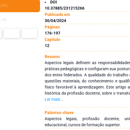
DOI
LOAD
10.37885/231215266
Publicado em
LHE
30/04/2024
Páginas
176-197
Capítulo
12
Resumo
Aspectos legais definem as responsabilidade
práticas pedagógicas e configuram sua postur
dos entes federados. A qualidade do trabalho
questões materiais, do conhecimento e quali
físico favorável à aprendizagem. Este artigo
histórica da profissão docente, sobre o transit
universos das escolas públicas e particulare
Ler mais...
militares, as quais diferenciam-se das demais 
no quesito rendimento e ao apresentar a qua
Palavras-chave
superior em Pedagogia; revela o hiato entre
Aspectos legais, profissão docente, univ
docente e a legislação educacional. Ter conhec
educacional, cursos de formação superior.
acerca do sistema educacional brasileiro é fa