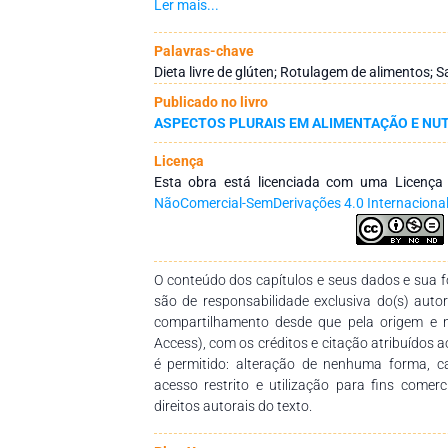
foram classificadas como “conforme”, “não co
Ler mais...
dados, expressos como frequências absoluta e r
de confiança (p < 0,05), considerando rótulos, 
Palavras-chave
Resultados: Apenas 17,7% dos rótulos cump
Dieta livre de glúten; Rotulagem de alimentos; 
legislações, as transgressões foram espec
Publicado no livro
(82,4%), no art. 4°, que veda informações f
ASPECTOS PLURAIS EM ALIMENTAÇÃO E NUT
apresentou maior conformidade (98,3%). Termo
429) também foram usados indevidamente. Obs
Licença
produtos e marcas, especialmente em bairros 
Esta obra está licenciada com uma Licenç
restringindo o acesso da população a alt
NãoComercial-SemDerivações 4.0 Internaciona
ausência de produtos para grandes refeiçõ
baixos teores de fibras e as primeiras, de 
rotulagem de alimentos sem glúten requer maior
fiscalização efetiva pelos órgãos competent
O conteúdo dos capítulos e seus dados e sua fo
autonomia aos consumidores.
são de responsabilidade exclusiva do(s) auto
compartilhamento desde que pela origem e 
Access), com os créditos e citação atribuídos a
é permitido: alteração de nenhuma forma, 
acesso restrito e utilização para fins comer
direitos autorais do texto.