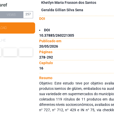
Khetlyn Maria Frasson dos Santos
Geralda Gillian Silva Sena
257
VIEWS
DOI
LOAD
DOI
10.37885/260221305
LHE
Publicado em
20/05/2026
Páginas
278-292
Capítulo
16
Resumo
Objetivo: Este estudo teve por objetivo aval
produtos isentos de glúten, embalados na au
sua variedade em supermercados do município 
coletados 119 rótulos de 11 produtos em du
diferentes níveis socioeconômicos, avaliados s
n° 727, n° 712, n° 429 e IN n° 75, via checkl