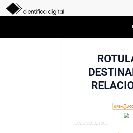
ROTUL
DESTINA
RELACI
CODE: 260221305