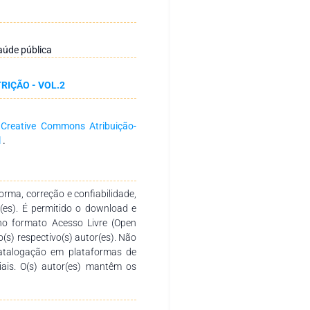
nforme” ou “não se aplica”, os
elativa (%) ou média e intervalo
produtos, variedade e nutrientes.
riam todos os requisitos das
Saúde pública
ialmente quanto à RDC n° 727
alsas/não comprováveis. A Lei
RIÇÃO - VOL.2
s como “rico” e “fonte” (RDC n°
ervou-se variedade limitada de
de menor nível socioeconômico,
a
Creative Commons Atribuição-
ernativas seguras, bem como
l
.
es. Farinhas e pão mostraram
proteínas também. Conclusão: A
 rigor por parte da indústria e
es, para garantir segurança e
rma, correção e confiabilidade,
r(es). É permitido o download e
no formato Acesso Livre (Open
o(s) respectivo(s) autor(es). Não
catalogação em plataformas de
ciais. O(s) autor(es) mantêm os