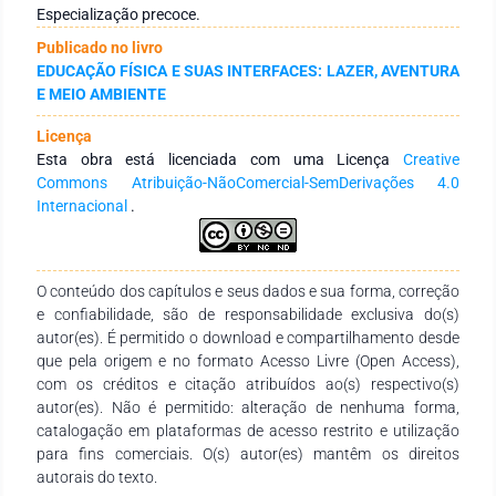
esportiva precoce, não se recomenda a aplicação nas
Especialização precoce.
práticas esportivas com crianças.
Publicado no livro
EDUCAÇÃO FÍSICA E SUAS INTERFACES: LAZER, AVENTURA
E MEIO AMBIENTE
Licença
Esta obra está licenciada com uma Licença
Creative
Commons Atribuição-NãoComercial-SemDerivações 4.0
Internacional
.
O conteúdo dos capítulos e seus dados e sua forma, correção
e confiabilidade, são de responsabilidade exclusiva do(s)
autor(es). É permitido o download e compartilhamento desde
que pela origem e no formato Acesso Livre (Open Access),
com os créditos e citação atribuídos ao(s) respectivo(s)
autor(es). Não é permitido: alteração de nenhuma forma,
catalogação em plataformas de acesso restrito e utilização
para fins comerciais. O(s) autor(es) mantêm os direitos
autorais do texto.