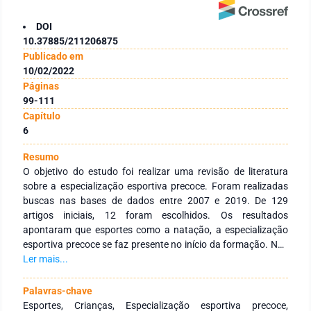
DOI
10.37885/211206875
Publicado em
10/02/2022
Páginas
99-111
Capítulo
6
Resumo
O objetivo do estudo foi realizar uma revisão de literatura
sobre a especialização esportiva precoce. Foram realizadas
buscas nas bases de dados entre 2007 e 2019. De 129
artigos iniciais, 12 foram escolhidos. Os resultados
apontaram que esportes como a natação, a especialização
esportiva precoce se faz presente no início da formação. Nos
esportes coletivos, como o vôlei, a especialização esportiva
Ler mais...
não é aconselhada antes da puberdade, sob o risco de lesões
físicas entre outras temeridades. Concluiu-se que, mesmo que
Palavras-chave
alguns esportes de alto rendimento exijam a especialização
Esportes, Crianças, Especialização esportiva precoce,