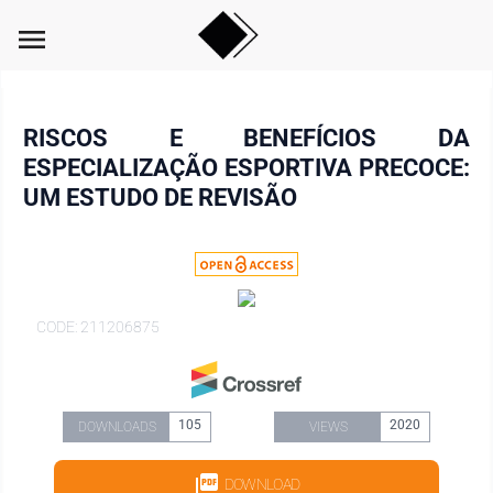
menu
RISCOS E BENEFÍCIOS DA
ESPECIALIZAÇÃO ESPORTIVA PRECOCE:
UM ESTUDO DE REVISÃO
CODE: 211206875
105
2020
DOWNLOADS
VIEWS
DOWNLOAD