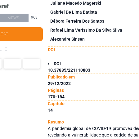
Juliane Macedo Magerski
Gabriel De Lima Batista
968
VIEWS
Débora Ferreira Dos Santos
Rafael Lima Veríssimo Da Silva Silva
LOAD
Alexandre Sinsen
LHE
DOI
DOI
10.37885/221110803
Publicado em
29/12/2022
Páginas
170-184
Capítulo
14
Resumo
A pandemia global de COVID-19 promoveu de
revelando a vulnerabilidade que a cadeia de s