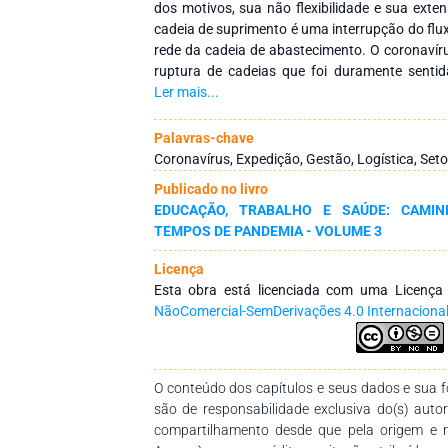
dos motivos, sua não flexibilidade e sua ext
cadeia de suprimento é uma interrupção do flu
rede da cadeia de abastecimento. O coronavír
ruptura de cadeias que foi duramente sentid
características do vírus e de transmissão, 
Ler mais...
entre os países devido a globalização. Nesse s
como objetivo identificar de forma sistemát
Palavras-chave
respeito da pandemia do Covid-19 na cadeia 
Coronavírus, Expedição, Gestão, Logística, Setor
revisão bibliográfica a fim de auxiliar as org
Publicado no livro
suas cadeias de suprimentos. A metodologi
EDUCAÇÃO, TRABALHO E SAÚDE: CAMIN
bibliográfico de caráter exploratório send
TEMPOS DE PANDEMIA - VOLUME 3
conceitos referentes a cadeia de suprime
existentes em publicações de livros e rev
Licença
documentos analisados, verificou-se que 
Esta obra está licenciada com uma Licenç
qualidade significativa que apresenta vário
NãoComercial-SemDerivações 4.0 Internaciona
encontrados nas cadeias de suprimentos e al
fim de se adaptar a cadeia de suprimento
mínimo de impacto. Sendo assim, entende
condições de adotar medidas que possam c
O conteúdo dos capítulos e seus dados e sua fo
tempos de crise sanitária, contribuindo par
são de responsabilidade exclusiva do(s) auto
possível do setor alimentício.
compartilhamento desde que pela origem e 