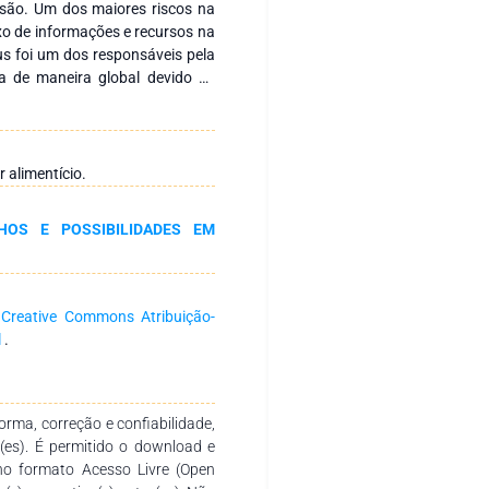
ensão. Um dos maiores riscos na
xo de informações e recursos na
us foi um dos responsáveis pela
a de maneira global devido às
além da dependência que ocorre
entido, o presente trabalho tem
ica as pesquisas existentes a
de suprimentos por meio de uma
 alimentício.
anizações no que diz respeito às
a aplicada foi o levantamento
HOS E POSSIBILIDADES EM
o utilizados como embasamento
ntos no pré e pós pandemia,
istas entre 2003 e 2022. Nos
há material em quantidade e
a
Creative Commons Atribuição-
s impactos causados, os riscos
l
.
gumas providências adotadas a
s ao período pandêmico com o
-se que as empresas possuem
ontornar as dificuldades em
rma, correção e confiabilidade,
a a continuidade mais estável
r(es). É permitido o download e
no formato Acesso Livre (Open