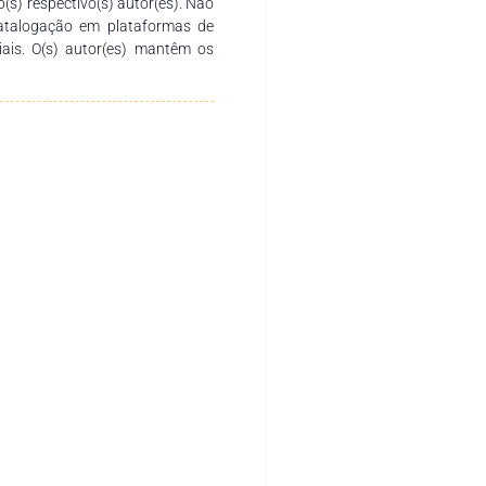
o(s) respectivo(s) autor(es). Não
catalogação em plataformas de
ciais. O(s) autor(es) mantêm os