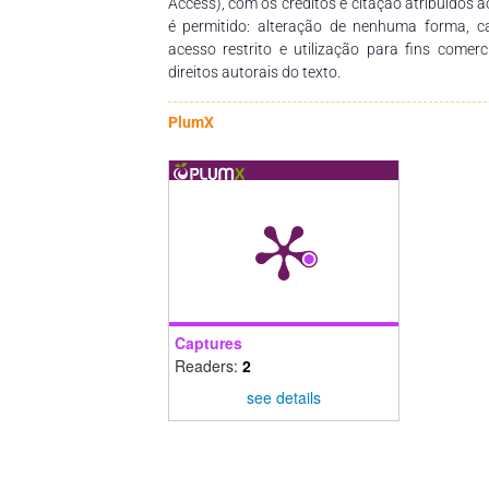
Access), com os créditos e citação atribuídos a
é permitido: alteração de nenhuma forma, 
acesso restrito e utilização para fins comer
direitos autorais do texto.
PlumX
Captures
Readers:
2
see details