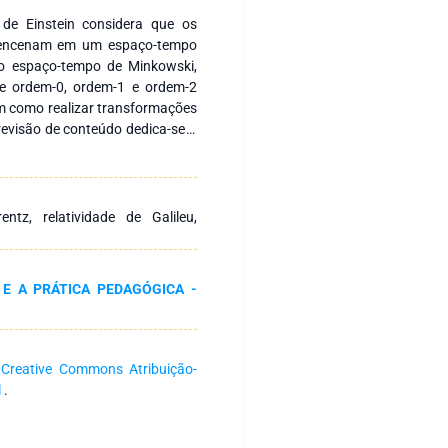
l de Einstein considera que os
 encenam em um espaço-tempo
o espaço-tempo de Minkowski,
 de ordem-0, ordem-1 e ordem-2
m como realizar transformações
 revisão de conteúdo dedica-se a
rica do tensor de posição e do
do ênfase as relações entre
s. Durante a última subseção
 para regime de relatividade de
tz, relatividade de Galileu,
vidade especial de Einstein,
infinita de Taylor seguido de
.
 E A PRÁTICA PEDAGÓGICA -
a
Creative Commons Atribuição-
l
.