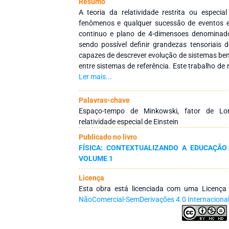
Resumo
A teoria da relatividade restrita ou especia
fenômenos e qualquer sucessão de eventos
continuo e plano de 4-dimensoes denominad
sendo possível definir grandezas tensoriais
capazes de descrever evolução de sistemas be
entre sistemas de referência. Este trabalho de
detalhar alguns aspectos da estrutura algéb
Ler mais...
tensor de velocidade em 4-dimensoes dan
componentes covariantes e contravariante
Palavras-chave
analisa-se o fator de transformação de Lorentz
Espaço-tempo de Minkowski, fator de Loren
Galileu bem como para o domínio da relati
relatividade especial de Einstein
usufruindo do método de expansão em serie 
Publicado no livro
plotagem e analise do comportamento da curva
FÍSICA: CONTEXTUALIZANDO A EDUCAÇÃO
VOLUME 1
Licença
Esta obra está licenciada com uma Licenç
NãoComercial-SemDerivações 4.0 Internaciona