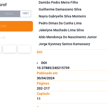
Damião Pedro Meira Filho
Guilherme Damasceno Silva
1001
VIEWS
Nayra Gabryelle Silva Monteiro
Pedro Dimas Da Cunha Lima
LOAD
Jakelyne Machado Lima Silva
Aldo Mendonça Do Nascimento Junior
LHE
Jorge Kysnney Santos Kamassury
DOI
DOI
10.37885/240215759
Publicado em
30/04/2024
Páginas
202-217
Capítulo
11