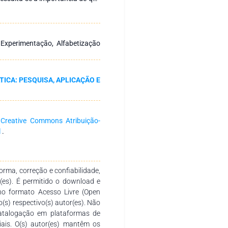
lacionado a vida cotidiana dos
esenvolvimento da proposta
s uma formação dentro dos
educação para a cidadania.
Experimentação, Alfabetização
TICA: PESQUISA, APLICAÇÃO E
a
Creative Commons Atribuição-
l
.
rma, correção e confiabilidade,
r(es). É permitido o download e
no formato Acesso Livre (Open
o(s) respectivo(s) autor(es). Não
catalogação em plataformas de
ciais. O(s) autor(es) mantêm os