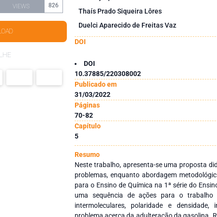
826
VIEWS
Thaís Prado Siqueira Lôres
Duelci Aparecido de Freitas Vaz
LOAD
DOI
LHE
DOI
10.37885/220308002
Publicado em
31/03/2022
Páginas
70-82
Capítulo
5
Resumo
Neste trabalho, apresenta-se uma proposta didá
problemas, enquanto abordagem metodológica
para o Ensino de Química na 1ª série do Ensi
uma sequência de ações para o trabalho 
intermoleculares, polaridade e densidade,
problema acerca da adulteração da gasolina. R