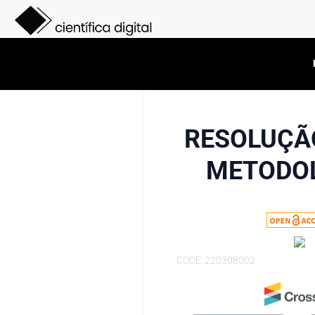
RESOLUÇÃ
METODOL
CODE: 220308002