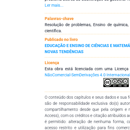
o problema colocado aos estudantes esteja re
Ler mais...
mesmos. Por fim, considera-se que o d
apresentada possibilita aos estudante
Palavras-chave
pressupostos da alfabetização científica e da 
Resolução de problemas, Ensino de química, 
científica.
Publicado no livro
EDUCAÇÃO E ENSINO DE CIÊNCIAS E MATEMÁ
NOVAS TENDÊNCIAS
Licença
Esta obra está licenciada com uma Licenç
NãoComercial-SemDerivações 4.0 Internaciona
O conteúdo dos capítulos e seus dados e sua fo
são de responsabilidade exclusiva do(s) auto
compartilhamento desde que pela origem e 
Access), com os créditos e citação atribuídos a
é permitido: alteração de nenhuma forma, 
acesso restrito e utilização para fins comer