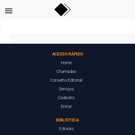
menu
ACESSO RÁPIDO
Home
Chamadas
Conselho Editorial
Serviços
Cadastro
Entrar
BIBLIOTECA
E-Books