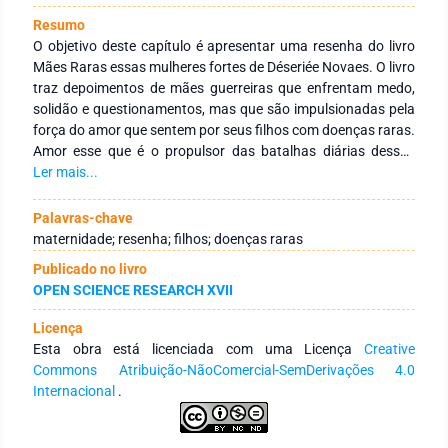
Resumo
O objetivo deste capítulo é apresentar uma resenha do livro
Mães Raras essas mulheres fortes de Déseriée Novaes. O livro
traz depoimentos de mães guerreiras que enfrentam medo,
solidão e questionamentos, mas que são impulsionadas pela
força do amor que sentem por seus filhos com doenças raras.
Amor esse que é o propulsor das batalhas diárias dessas
Mães Raras, dessas mulheres fortes. O livro é para um
Ler mais...
público variado e ajuda o leitor a enxergar com sensibilidade e
empatia o universo das pessoas que têm doenças raras ou
Palavras-chave
convivem com entes em tais condições.
maternidade; resenha; filhos; doenças raras
Publicado no livro
OPEN SCIENCE RESEARCH XVII
Licença
Esta obra está licenciada com uma Licença
Creative
Commons Atribuição-NãoComercial-SemDerivações 4.0
Internacional
.