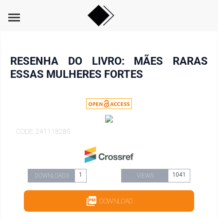
menu
RESENHA DO LIVRO: MÃES RARAS
ESSAS MULHERES FORTES
CODE: 241118285
1
1041
DOWNLOADS
VIEWS
DOWNLOAD