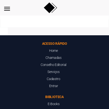
menu
ACESSO RÁPIDO
Home
Chamadas
Conselho Editorial
Serviços
Cadastro
Entrar
BIBLIOTECA
E-Books