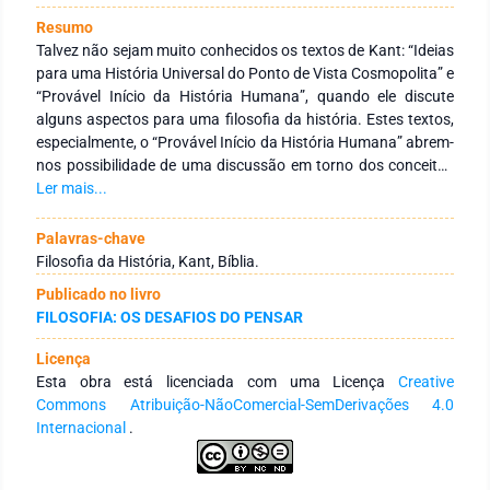
Resumo
Talvez não sejam muito conhecidos os textos de Kant: “Ideias
para uma História Universal do Ponto de Vista Cosmopolita” e
“Provável Início da História Humana”, quando ele discute
alguns aspectos para uma filosofia da história. Estes textos,
especialmente, o “Provável Início da História Humana” abrem-
nos possibilidade de uma discussão em torno dos conceitos
de história provável e história criada. Considerando que “um
Ler mais...
relato do início do desenvolvimento da liberdade desde sua
predisposição original na natureza humana é, portanto, algo
Palavras-chave
inteiramente diferente do que um relato histórico da evolução
Filosofia da História, Kant, Bíblia.
dessa liberdade, um relato que só pode ser baseado em
Publicado no livro
informações históricas” (KANT, 2012, p. 46), podemos dizer
FILOSOFIA: OS DESAFIOS DO PENSAR
com Kant, que não há como fazer uma Historiografia
documental do início da história humana. Para ele, isso seria,
Licença
fundamentalmente, um exercício que se consente à
Esta obra está licenciada com uma Licença
Creative
imaginação. Este começo não precisa ser fabricado, “mas
Commons Atribuição-NãoComercial-SemDerivações 4.0
pode ser derivado da experiência se se assume que essa
Internacional
.
experiência não era melhor ou pior em sua origem do que é
presentemente (KANT, 2012, p. 46). Podemos, portanto,
tomar um fio condutor conectado à experiência da razão e