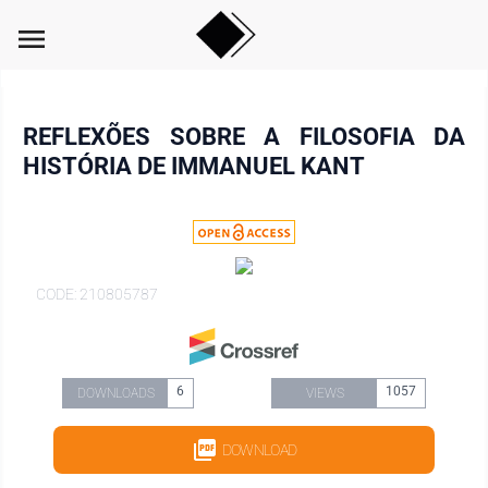
menu
REFLEXÕES SOBRE A FILOSOFIA DA
HISTÓRIA DE IMMANUEL KANT
CODE: 210805787
6
1057
DOWNLOADS
VIEWS
DOWNLOAD