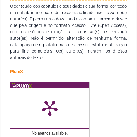
seguir um roteiro. Kant escolhe utilizar “um documento
O conteúdo dos capítulos e seus dados e sua forma, correção
sagrado” e desenvolve sua reflexão a partir de Gênesis, um
e confiabilidade, são de responsabilidade exclusiva do(s)
texto bíblico. Gostaria de refletir até onde este caminhar de
autor(es). É permitido o download e compartilhamento desde
Kant nos ajudaria a pensar filosoficamente a parte mais
que pela origem e no formato Acesso Livre (Open Access),
antiga da história humana e como textos mitológicos nos
com os créditos e citação atribuídos ao(s) respectivo(s)
servem de documentos filosóficos e históricos para uma
autor(es). Não é permitido: alteração de nenhuma forma,
reflexão do ser humano em sua gênesis.
catalogação em plataformas de acesso restrito e utilização
para fins comerciais. O(s) autor(es) mantêm os direitos
autorais do texto.
PlumX
No metrics available.