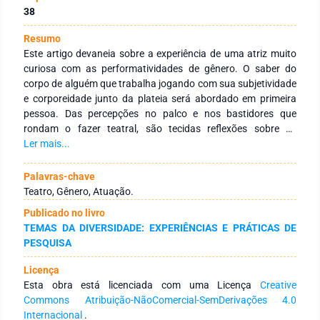
38
Resumo
Este artigo devaneia sobre a experiência de uma atriz muito
curiosa com as performatividades de gênero. O saber do
corpo de alguém que trabalha jogando com sua subjetividade
e corporeidade junto da plateia será abordado em primeira
pessoa. Das percepções no palco e nos bastidores que
rondam o fazer teatral, são tecidas reflexões sobre as
performatividades de gênero cotidianas e a performance da
Ler mais...
atriz. As impressões de Stephen Bottoms sobre as
performances Drag Kings de Diane Torr, nos EUA, está no
Palavras-chave
escopo teórico deste trabalho, em diálogo com a obra de
Teatro, Gênero, Atuação.
Judith Butler e Paul Preciado. A fala de pensadores e
Publicado no livro
fazedores de teatro e performance como Antonin Artaud,
TEMAS DA DIVERSIDADE: EXPERIÊNCIAS E PRÁTICAS DE
Richard Schechner, Valère Novarriná, junto de duas
PESQUISA
referências brasileiras - Lúcia Romano e Alexandre Nunes,
são tecidas com vivências artísticas no papel de atriz,
Licença
professora e expectadora. Se debruçando em questões
Esta obra está licenciada com uma Licença
Creative
profundas relacionadas ao ser mulher e/ou ser homem, este
Commons Atribuição-NãoComercial-SemDerivações 4.0
texto vai questionar por que em alguns espaços de prática
Internacional
.