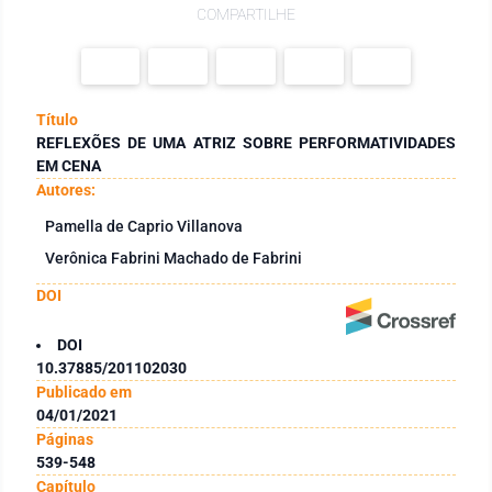
COMPARTILHE
Título
REFLEXÕES DE UMA ATRIZ SOBRE PERFORMATIVIDADES
EM CENA
Autores:
Pamella de Caprio Villanova
Verônica Fabrini Machado de Fabrini
DOI
DOI
10.37885/201102030
Publicado em
04/01/2021
Páginas
539-548
Capítulo