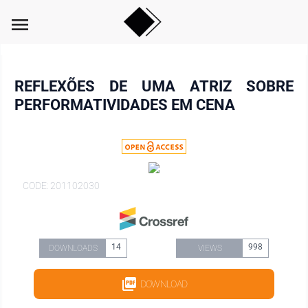
menu
REFLEXÕES DE UMA ATRIZ SOBRE
PERFORMATIVIDADES EM CENA
CODE: 201102030
14
998
DOWNLOADS
VIEWS
DOWNLOAD