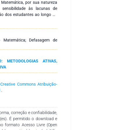
 Matemática, por sua natureza
 sensibilidade às lacunas de
ão dos estudantes ao longo da
conceito de recomposição da
radicionais de recuperação, e
 dificuldade e defasagem de
buições da Base Nacional Comum
o Matemática; Defasagem de
ranaense como referenciais para
e intervenções pedagógicas. Por
erspectivas para a implementação
: METODOLOGIAS ATIVAS,
tica, considerando aspectos
IVA
a
Creative Commons Atribuição-
l
.
rma, correção e confiabilidade,
r(es). É permitido o download e
no formato Acesso Livre (Open