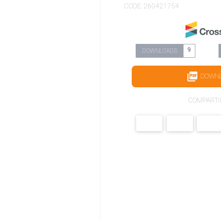
CODE: 260421754
9
DOWNLOADS
DOWN
COMPARTI