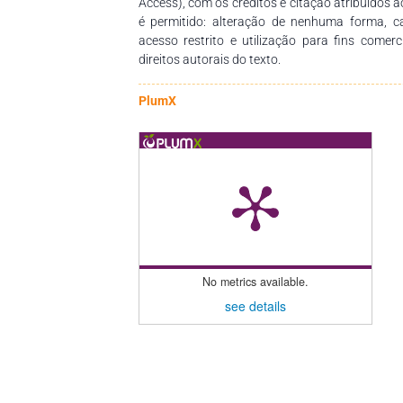
Access), com os créditos e citação atribuídos a
é permitido: alteração de nenhuma forma, 
acesso restrito e utilização para fins comer
direitos autorais do texto.
PlumX
No metrics available.
see details