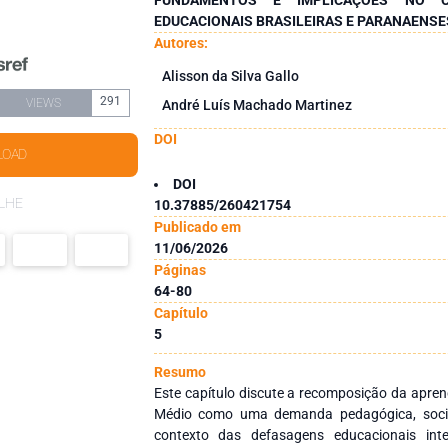
EDUCACIONAIS BRASILEIRAS E PARANAENSE
Autores:
Alisson da Silva Gallo
291
VIEWS
André Luís Machado Martinez
DOI
LOAD
DOI
LHE
10.37885/260421754
Publicado em
11/06/2026
Páginas
64-80
Capítulo
5
Resumo
Este capítulo discute a recomposição da apr
Médio como uma demanda pedagógica, social
contexto das defasagens educacionais int