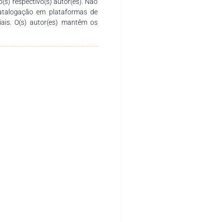
o(s) respectivo(s) autor(es). Não
catalogação em plataformas de
ciais. O(s) autor(es) mantêm os