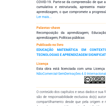
COVID-19. Parte-se da compreensão de que a
cumulativa e estruturada, apresenta maior
aprendizagem, o que compromete a progress
trajetória escolar. O estudo analisa o 
Ler mais...
aprendizagem, distinguindo-o de práticas t
estabelece relações com os conceitos de
Palavras-chave
aprendizagem. Além disso, examina as contri
Recomposição da aprendizagem; Educaçã
Curricular e do Currículo da Rede Estadual Pa
aprendizagem; Políticas públicas
a identificação de lacunas e a organização d
Publicado no livro
fim, são discutidos os principais desafios e p
EDUCAÇÃO MATEMÁTICA EM CONTEXTO
da recomposição da aprendizagem matemá
TECNOLOGIAS E APRENDIZAGEM SIGNIFICAT
curriculares, pedagógicos e institucionais.
Licença
Esta obra está licenciada com uma Licenç
NãoComercial-SemDerivações 4.0 Internaciona
O conteúdo dos capítulos e seus dados e sua fo
são de responsabilidade exclusiva do(s) auto
compartilhamento desde que pela origem e 