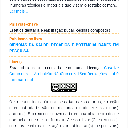
inúmeras técnicas e materiais que visam o restabelecimento
da estética funcional do indivíduo acometido por trauma
Ler mais...
dentário, dentre eles procedimentos de reanatomização
diretas com resinas compostas. O objetivo deste trabalho é
Palavras-chave
relatar um caso clínico de restauração direta no incisivo
Estética dentária, Reabilitação bucal, Resinas compostas.
central superior esquerdo, utilizando adesivo universal e
Publicado no livro
resina unicromática. Paciente do sexo feminino, 34 anos de
CIÊNCIAS DA SAÚDE: DESAFIOS E POTENCIALIDADES EM
idade, com desordem funcional de bruxismo, procurou
PESQUISA
atendimento odontológico na Clínica Escola de Odontologia
da Univerdidade Federal de Campina Grande queixando-se de
Licença
insatisfação com a estética do sorriso. Durante o exame
Esta obra está licenciada com uma Licença
Creative
clínico observou-se fratura de esmalte na borda incisal do
Commons Atribuição-NãoComercial-SemDerivações 4.0
elemento dentário 21. A paciente relatou que a fratura
Internacional
.
ocorreu em virtude do ato de ranger os dentes. O plano de
tratamento consistiu na restauração em resina composta
unicromática no dente21, empregando o sistema adesivo
âmbar APS (Ambar, FGM, Joinville, SC, Brasil) e a resina
O conteúdo dos capítulos e seus dados e sua forma, correção
composta unicromática (Vittra APS Unique, FGM, Joinville,
e confiabilidade, são de responsabilidade exclusiva do(s)
SC, Brasil). Apesar dos materiais empregados na condução
autor(es). É permitido o download e compartilhamento desde
deste caso não serem os compósitos comumente
que pela origem e no formato Acesso Livre (Open Access),
selecionados para esta situação, tendo em vista que outros
com os créditos e citação atribuídos ao(s) respectivo(s)