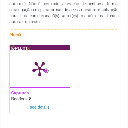
materiais apresentam maiores indicações, estes foram
autor(es). Não é permitido: alteração de nenhuma forma,
amplamente eficazes e cumpriram suas propriedades de
catalogação em plataformas de acesso restrito e utilização
função e estética com maestria, fornecendo estética
para fins comerciais. O(s) autor(es) mantêm os direitos
funcional e restabelecendo consideravelmente a autoestima
autorais do texto.
da paciente.
PlumX
Captures
Readers:
2
see details