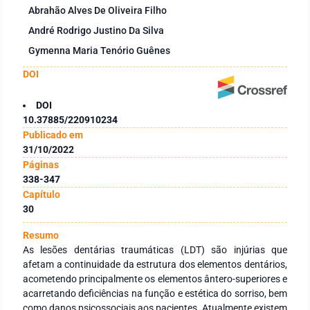
Abrahão Alves De Oliveira Filho
André Rodrigo Justino Da Silva
Gymenna Maria Tenório Guênes
DOI
DOI
10.37885/220910234
Publicado em
31/10/2022
Páginas
338-347
Capítulo
30
Resumo
As lesões dentárias traumáticas (LDT) são injúrias que
afetam a continuidade da estrutura dos elementos dentários,
acometendo principalmente os elementos ântero-superiores e
acarretando deficiências na função e estética do sorriso, bem
como danos psicossociais aos pacientes. Atualmente existem