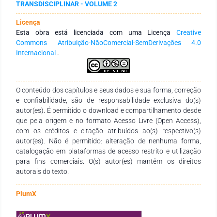
TRANSDISCIPLINAR - VOLUME 2
as causas que levam à intolerância religiosa e suas práticas
espirituais e educacionais, que interferem no relacionamento
Licença
das pessoas de diversas religiões que fazem parte dos
Esta obra está licenciada com uma Licença
Creative
Grupos Terapêuticos Psicológicos. A abordagem do estudo
Commons Atribuição-NãoComercial-SemDerivações 4.0
foi qualitativa e mediante a utilização da pesquisa
Internacional
.
bibliográfica sobre o diálogo inter-religioso. Como
instrumento de pesquisa, foi utilizado o questionário de
perguntas abertas e fechadas, de múltipla escolha e escolha
semiestruturada. Podemos concluir que através desses
O conteúdo dos capítulos e seus dados e sua forma, correção
ensinamentos observamos um fato importante, de aprender
e confiabilidade, são de responsabilidade exclusiva do(s)
a lidar com as diferenças e colocar em prática. Assim
autor(es). É permitido o download e compartilhamento desde
minimizamos as questões de intolerância, despertamos o
que pela origem e no formato Acesso Livre (Open Access),
diálogo nos Grupos Terapêuticos Psicológicos, corroborando
com os créditos e citação atribuídos ao(s) respectivo(s)
para diminuir ou até mesmo resolver essas questões
autor(es). Não é permitido: alteração de nenhuma forma,
preconceituosas de violência e falta de respeito, propondo
catalogação em plataformas de acesso restrito e utilização
para o grupo a construção da cultura de paz.Palavras–
para fins comerciais. O(s) autor(es) mantêm os direitos
Chave: Religiosidade. Diversidade Cultural. Grupos
autorais do texto.
Terapêuticos. Aprendizagem. Ensino Religioso.
PlumX