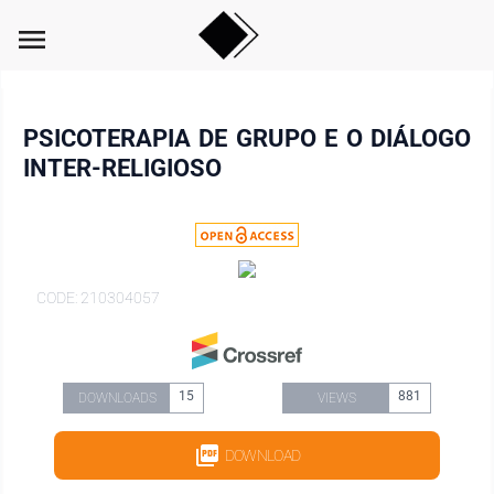
menu
PSICOTERAPIA DE GRUPO E O DIÁLOGO
INTER-RELIGIOSO
CODE: 210304057
15
881
DOWNLOADS
VIEWS
DOWNLOAD