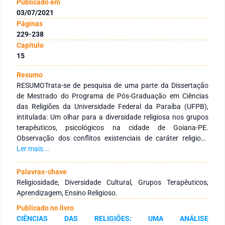
Publicado em
03/07/2021
Páginas
229-238
Capítulo
15
Resumo
RESUMOTrata-se de pesquisa de uma parte da Dissertação
de Mestrado do Programa de Pós-Graduação em Ciências
das Religiões da Universidade Federal da Paraíba (UFPB),
intitulada: Um olhar para a diversidade religiosa nos grupos
terapêuticos, psicológicos na cidade de Goiana-PE.
Observação dos conflitos existenciais de caráter religioso
dentro dos grupos terapêuticos da Policlínica Nossa Senhora
Ler mais...
da Vitória. A pesquisa não irá mensurar a existência do
Transcendente, mas observar a evolução do quadro clínico
Palavras-chave
dos pacientes, independentemente da formação religiosa. O
Religiosidade, Diversidade Cultural, Grupos Terapêuticos,
trabalho tem como objetivo de estudo uma investigação
Aprendizagem, Ensino Religioso.
sobre a compreensão quanto à influência das divergências
Publicado no livro
religiosas nos grupos terapêuticos frente aos problemas
CIÊNCIAS DAS RELIGIÕES: UMA ANÁLISE
existenciais da vida. O trabalho também se propõe a analisar