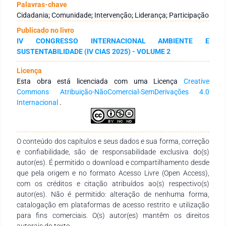
Durante a primeira etapa de mobilização comunitária a
Palavras-chave
equipe do projeto fez contatos com as lideranças, vinculadas
Cidadania; Comunidade; Intervenção; Liderança; Participação
aos postos de saúde, associações, movimentos populares,
Publicado no livro
representantes do movimento estudantil, entre outras
IV CONGRESSO INTERNACIONAL AMBIENTE E
instituições locais, para conhecer as demandas e
SUSTENTABILIDADE (IV CIAS 2025) - VOLUME 2
necessidades do bairro Junco, assim como a realidade do
lugar. Em seguida, realizamos rodas de conversa sobre o
Licença
bairro e a aplicação de um questionário para levantamento
Esta obra está licenciada com uma Licença
Creative
das percepções dos moradores sobre o ambiente com ênfase
Commons Atribuição-NãoComercial-SemDerivações 4.0
em ações sobre educação ambiental e desenvolvimento
Internacional
.
sustentável. Como resultado, a percepção dos moradores
indicou ausência de saneamento básico, queimadas, tráfego
caótico, lixo nos espaços públicos e maus tratos aos animais.
Concluímos que a pesquisa interventiva favoreceu a análise
O conteúdo dos capítulos e seus dados e sua forma, correção
das relações entre os sujeitos e seus contextos ambientais
e confiabilidade, são de responsabilidade exclusiva do(s)
modificando a percepção e vínnculo dos moradores com a
autor(es). É permitido o download e compartilhamento desde
cidade, além do desenvolvimento de ações cidadãs que
que pela origem e no formato Acesso Livre (Open Access),
resultaram em refexões críticas e mudanças ambientais
com os créditos e citação atribuídos ao(s) respectivo(s)
necessárias ao Junco.
autor(es). Não é permitido: alteração de nenhuma forma,
catalogação em plataformas de acesso restrito e utilização
para fins comerciais. O(s) autor(es) mantêm os direitos
autorais do texto.