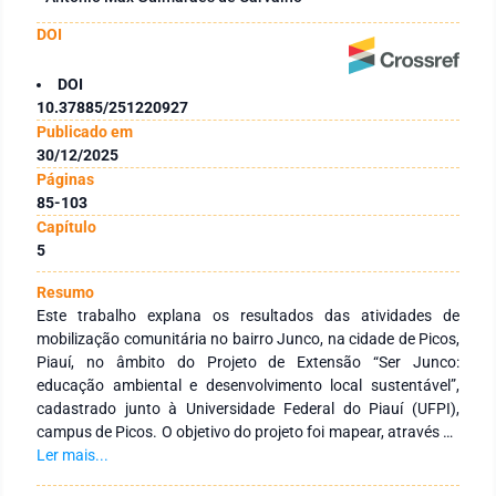
DOI
DOI
10.37885/251220927
Publicado em
30/12/2025
Páginas
85-103
Capítulo
5
Resumo
Este trabalho explana os resultados das atividades de
mobilização comunitária no bairro Junco, na cidade de Picos,
Piauí, no âmbito do Projeto de Extensão “Ser Junco:
educação ambiental e desenvolvimento local sustentável”,
cadastrado junto à Universidade Federal do Piauí (UFPI),
campus de Picos. O objetivo do projeto foi mapear, através de
lideranças comunitárias, os problemas ambientais do bairro e
Ler mais...
suas consequências sobre o cotidiano dos moradores.