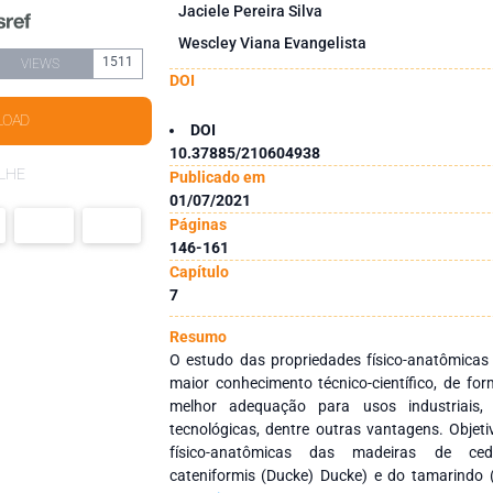
Jaciele Pereira Silva
Wescley Viana Evangelista
1511
VIEWS
DOI
LOAD
DOI
10.37885/210604938
LHE
Publicado em
01/07/2021
Páginas
146-161
Capítulo
7
Resumo
O estudo das propriedades físico-anatômicas
maior conhecimento técnico-científico, de for
melhor adequação para usos industriais,
tecnológicas, dentre outras vantagens. Objet
físico-anatômicas das madeiras de ced
cateniformis (Ducke) Ducke) e do tamarindo 