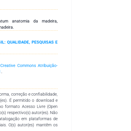
s no município de Alta Floresta,
 amostragem das tábuas seguiu
0, sendo provenientes de quatro
cas foram determinadas com base
elatum anatomia da madeira,
ras seguiram as recomendações
madeira.
iras de cedro amazonense e
ropriedades físico-anatômicas,
L: QUALIDADE, PESQUISAS E
 gênero e espécie botânica. A
valores de densidade, maior
das fibras e menores valores de
ede das fibras. Conclusões: As
a
Creative Commons Atribuição-
i de suas propriedades e podem
l
.
ional, com base nos valores de
onense pode ser considerada de
 alta densidade. A maioria das
o estatística significativa,
rma, correção e confiabilidade,
r(es). É permitido o download e
no formato Acesso Livre (Open
o(s) respectivo(s) autor(es). Não
catalogação em plataformas de
ciais. O(s) autor(es) mantêm os