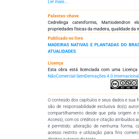
Gleason) usadas na produção industrial de piso
Ler mais...
estado de Mato Grosso. Métodos: A seleção e
os critérios estabelecidos pela ABNT NBR 719
Palavras-chave
tábuas de cada espécie. As propriedades físi
Cedrelinga cateniformis, Martiodendron 
na NBR 7190, enquanto as dimensões das fib
propriedades físicas da madeira, qualidade da 
da Iawa Committee. Resultados: As made
Publicado no livro
tamarindo apresentaram diferenças de suas p
MADEIRAS NATIVAS E PLANTADAS DO BRASI
possivelmente ocasionadas pela diferença de
ATUALIDADES
madeira de tamarindo apresentou maiores 
estabilidade dimensional e maior comprimento 
Licença
largura, diâmetro do lume e espessura da par
Esta obra está licenciada com uma Licenç
duas espécies apresentam diferenças entre s
NãoComercial-SemDerivações 4.0 Internaciona
ser consideradas de boa estabilidade dimens
contrações obtidos. A madeira de cedro amaz
média densidade, enquanto a de tamarindo de
propriedades estudadas não tem correlaçã
O conteúdo dos capítulos e seus dados e sua fo
considerando cada espécie avaliada.
são de responsabilidade exclusiva do(s) auto
compartilhamento desde que pela origem e 
Access), com os créditos e citação atribuídos a
é permitido: alteração de nenhuma forma, 
acesso restrito e utilização para fins comer
direitos autorais do texto.