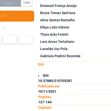
1365
VIEWS
Emanuel França Araújo
Bruna Tomaz Sant'ana
LOAD
Aline Santos Ramalho
Elbya Leão Gibson
LHE
Thais Arão Feletti
Lara Areas Tertuliano
Lunalda Vaz Pola
Gabriela Pedrini Rezende
DOI
DOI
10.37885/210705287
Publicado em
10/11/2021
Páginas
127-144
Capítulo