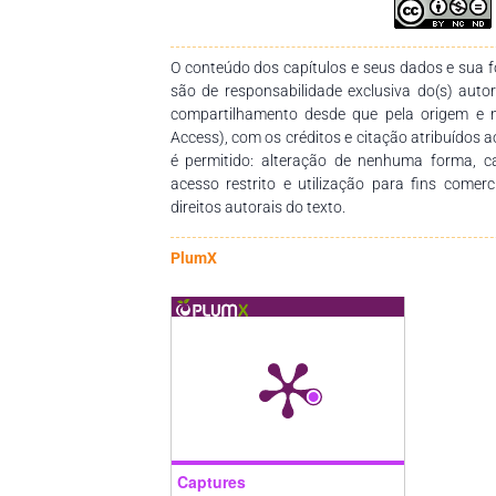
aproximadamente 105 dias. Foi concluir que 
espécies com a técnica de miniestaquia, ma
estudos visando melhorar a produtividade dos
O conteúdo dos capítulos e seus dados e sua fo
enraizamento e o ciclo de produção das mud
são de responsabilidade exclusiva do(s) auto
espécie M. brauna.
compartilhamento desde que pela origem e 
Access), com os créditos e citação atribuídos a
é permitido: alteração de nenhuma forma, 
acesso restrito e utilização para fins comer
direitos autorais do texto.
PlumX
Captures