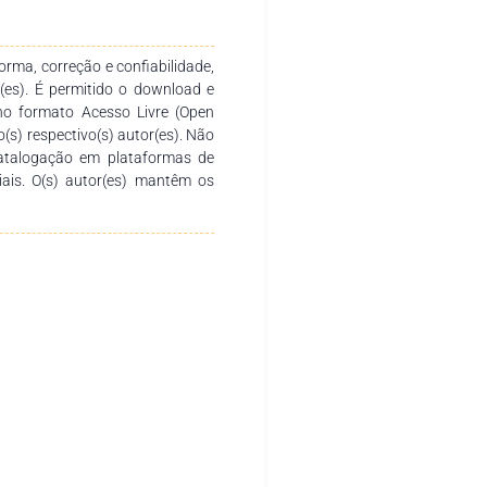
é viável produzir mudas dessas
s ainda são necessários novos
 minijardins, os percentuais de
rma, correção e confiabilidade,
as, principalmente no caso da
r(es). É permitido o download e
no formato Acesso Livre (Open
o(s) respectivo(s) autor(es). Não
catalogação em plataformas de
ciais. O(s) autor(es) mantêm os