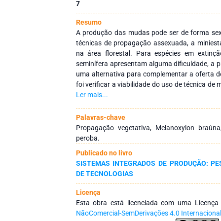
7
Resumo
A produção das mudas pode ser de forma se
técnicas de propagação assexuada, a miniesta
na área florestal. Para espécies em extinç
seminífera apresentam alguma dificuldade, a
uma alternativa para complementar a oferta d
foi verificar a viabilidade do uso de técnica d
espécies Dalbergia nigra (Vell.) Allemão ex Be
Ler mais...
Paratecoma peroba (Record) Kuhlm. Vári
testando-se procedência das matrizes, pro
Palavras-chave
minijardins multiclonais, tipo e, ou, posição de
Propagação vegetativa, Melanoxylon braúna
reguladores de crescimento, fertilização or
peroba.
diferentes, para se alcançar sucesso no enra
Publicado no livro
muda. O sucesso da aplicação da técnica, foi d
SISTEMAS INTEGRADOS DE PRODUÇÃO: P
D. nigra, foram obtidas boas taxas de enrai
DE TECNOLOGIAS
finalizar o ciclo de produção das mudas. M.
propagar, além da produtividade das minicep
Licença
miniestacas terem sido muito baixas. Com a 
Esta obra está licenciada com uma Licenç
resultados com a técnica, refletida em alta pr
NãoComercial-SemDerivações 4.0 Internaciona
percentagens de enraizamento, e ciclo