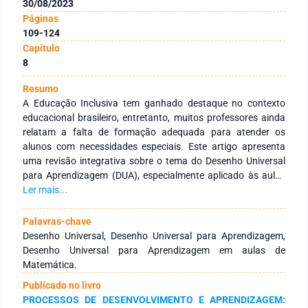
30/08/2023
Páginas
109-124
Capítulo
8
Resumo
A Educação Inclusiva tem ganhado destaque no contexto
educacional brasileiro, entretanto, muitos professores ainda
relatam a falta de formação adequada para atender os
alunos com necessidades especiais. Este artigo apresenta
uma revisão integrativa sobre o tema do Desenho Universal
para Aprendizagem (DUA), especialmente aplicado às aulas
de Matemática, com o objetivo de promover a inclusão dos
Ler mais...
alunos. Para essa revisão, foram selecionados dois artigos
com base nos descritores "Desenho Universal para
Palavras-chave
Aprendizagem", "DUA em aulas de matemática" e "Desenho
Desenho Universal, Desenho Universal para Aprendizagem,
universal para aprendizagem em aulas de matemática".
Desenho Universal para Aprendizagem em aulas de
Foram excluídos estudos em língua estrangeira e trabalhos
Matemática.
não publicados em revistas científicas. A busca foi conduzida
Publicado no livro
nas plataformas acadêmicas Google Acadêmico, Scielo e
PROCESSOS DE DESENVOLVIMENTO E APRENDIZAGEM:
Portal Capes. Os resultados da revisão destacaram a