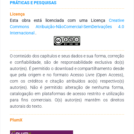
PRÁTICAS E PESQUISAS
importância de fornecer aos professores momentos de
reflexão sobre suas práticas, considerando que o DUA
Licença
preconiza a adoção de diferentes abordagens de ensino e
Esta obra está licenciada com uma Licença
Creative
avaliação. Além disso, o DUA permite uma compreensão mais
Commons Atribuição-NãoComercial-SemDerivações 4.0
ampla da deficiência, contribuindo para um ambiente
Internacional
.
inclusivo e enriquecedor para todos os estudantes. Conclui-se
que a aplicação do Desenho Universal para Aprendizagem
nas aulas de Matemática mostra-se uma estratégia eficaz
para a promoção da inclusão educacional, proporcionando
O conteúdo dos capítulos e seus dados e sua forma, correção
aos professores meios para atender às necessidades
e confiabilidade, são de responsabilidade exclusiva do(s)
diversas de seus alunos, garantindo assim uma educação
autor(es). É permitido o download e compartilhamento desde
mais igualitária e acessível.
que pela origem e no formato Acesso Livre (Open Access),
com os créditos e citação atribuídos ao(s) respectivo(s)
autor(es). Não é permitido: alteração de nenhuma forma,
catalogação em plataformas de acesso restrito e utilização
para fins comerciais. O(s) autor(es) mantêm os direitos
autorais do texto.
PlumX