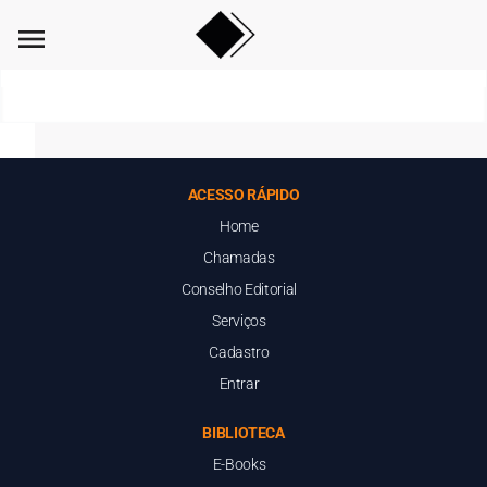
menu
ACESSO RÁPIDO
Home
Chamadas
Conselho Editorial
Serviços
Cadastro
Entrar
BIBLIOTECA
E-Books