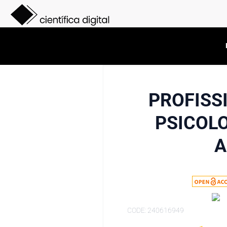
PROFISS
PSICOL
A
CODE: 240616949