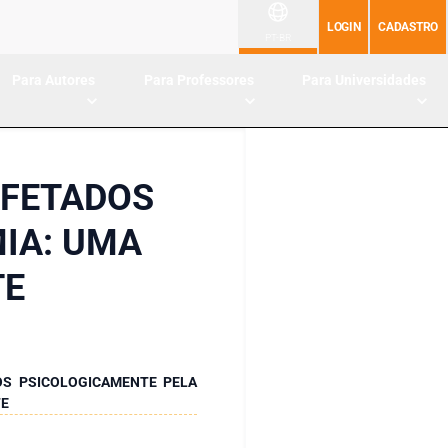
LOGIN
CADASTRO
PT-BR
Para Autores
Para Professores
Para Universidades
AFETADOS
IA: UMA
TE
OS PSICOLOGICAMENTE PELA
TE