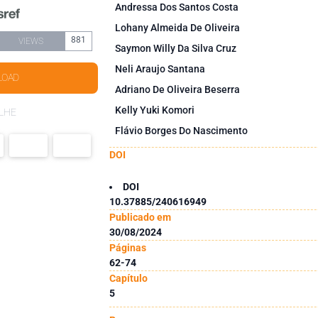
Andressa Dos Santos Costa
Lohany Almeida De Oliveira
881
VIEWS
Saymon Willy Da Silva Cruz
Neli Araujo Santana
LOAD
Adriano De Oliveira Beserra
Kelly Yuki Komori
LHE
Flávio Borges Do Nascimento
DOI
DOI
10.37885/240616949
Publicado em
30/08/2024
Páginas
62-74
Capítulo
5