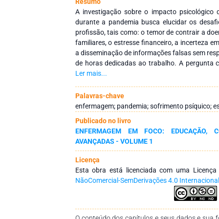
Resumo
A investigação sobre o impacto psicológico 
durante a pandemia busca elucidar os desafi
profissão, tais como: o temor de contrair a doe
familiares, o estresse financeiro, a incerteza e
a disseminação de informações falsas sem respa
de horas dedicadas ao trabalho. A pergunta c
foi: Quais são os fatores que contribuem para 
Ler mais...
pelos profissionais de enfermagem durante a 
por uma abordagem epistemológica de pesquis
Palavras-chave
metodologia Estado da Arte, com levan
enfermagem; pandemia; sofrimento psíquico; es
provenientes de artigos publicados em periódic
Publicado no livro
2020 a 2023. A seleção dos artigos foi realiz
ENFERMAGEM EM FOCO: EDUCAÇÃO, C
Ciências da Saúde (DeCS). Os resultado
AVANÇADAS - VOLUME 1
enfermagem durante a pandemia foi fundame
estando na linha de frente para oferecer
Licença
medicamentos e salvar vidas.
Esta obra está licenciada com uma Licenç
NãoComercial-SemDerivações 4.0 Internaciona
O conteúdo dos capítulos e seus dados e sua fo