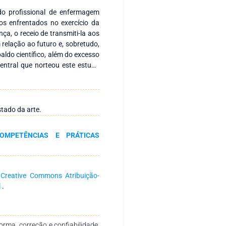
do profissional de enfermagem
os enfrentados no exercício da
nça, o receio de transmiti-la aos
m relação ao futuro e, sobretudo,
ldo científico, além do excesso
entral que norteou este estudo
o impacto psicológico vivenciado
pandemia? Para tanto, optou-se
a qualitativa, fundamentada na
tamento e análise de dados
tado da arte.
os da área, durante o período de
ada com base nos Descritores em
OMPETÊNCIAS E PRÁTICAS
s apontam que a atuação da
ntal para a sociedade global,
 cuidados, administração de
a
Creative Commons Atribuição-
l
.
rma, correção e confiabilidade,