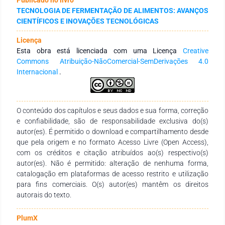
de classificá-lo, potencialmente, como um probiótico.
TECNOLOGIA DE FERMENTAÇÃO DE ALIMENTOS: AVANÇOS
Resultados: O sorvete de morango atingiu aceitação acima de
CIENTÍFICOS E INOVAÇÕES TECNOLÓGICAS
70% em todos os parâmetros do painel sensorial, exceto no
de textura; apresentou baixa concentração de carboidratos
Licença
(6,07%) e elevada concentração de proteínas (12,66%). O
Esta obra está licenciada com uma Licença
Creative
picolé de coco atingiu aceitação acima de 70% nos
Commons Atribuição-NãoComercial-SemDerivações 4.0
parâmetros de análise sensorial, seu teor de proteínas foi de
Internacional
.
8,72% e o de carboidratos de 3,55%. Ambas as sobremesas
alcançaram a classificação de probióticas (UFC/g >
1,00∙106). Conclusão: Este estudo alcançou a produção de
duas sobremesas probióticas ricas em proteínas com alta
O conteúdo dos capítulos e seus dados e sua forma, correção
aceitação, capazes de satisfazer expectativas organolépticas
e confiabilidade, são de responsabilidade exclusiva do(s)
proporcionadas por produtos com conteúdo elevado de
autor(es). É permitido o download e compartilhamento desde
açúcares e gorduras, tampouco trazendo benefícios à saúde.
que pela origem e no formato Acesso Livre (Open Access),
com os créditos e citação atribuídos ao(s) respectivo(s)
autor(es). Não é permitido: alteração de nenhuma forma,
catalogação em plataformas de acesso restrito e utilização
para fins comerciais. O(s) autor(es) mantêm os direitos
autorais do texto.
PlumX