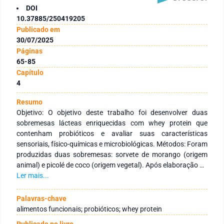
DOI
10.37885/250419205
Publicado em
30/07/2025
Páginas
65-85
Capítulo
4
Resumo
Objetivo: O objetivo deste trabalho foi desenvolver duas
sobremesas lácteas enriquecidas com whey protein que
contenham probióticos e avaliar suas características
sensoriais, físico-químicas e microbiológicas. Métodos: Foram
produzidas duas sobremesas: sorvete de morango (origem
animal) e picolé de coco (origem vegetal). Após elaboração da
sobremesa, realizou-se análises sensoriais para
Ler mais...
determinação da aceitação do produto final, e análises físico-
químicas para determinação do conteúdo de umidade, cinzas,
Palavras-chave
carboidratos, proteínas e gorduras. Ainda, foram realizadas
alimentos funcionais; probióticos; whey protein
análises microbiológicas sobre o produto final com o intuito
Publicado no livro