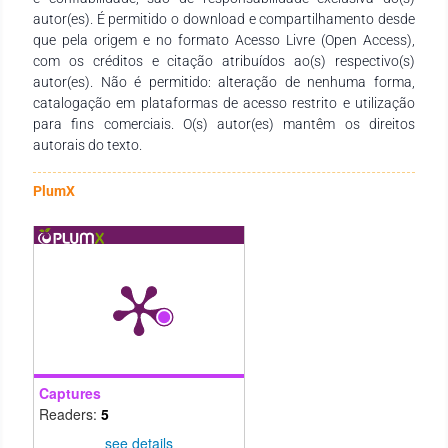
trabalho a produção de doce cristalizado tipo “jujuba” foi de
autor(es). É permitido o download e compartilhamento desde
grande importância para o estudo de uma formulação
que pela origem e no formato Acesso Livre (Open Access),
padrão para doces cristalizados e além disso, o uso da
com os créditos e citação atribuídos ao(s) respectivo(s)
pectina do fruto na substituição da gelatina.
autor(es). Não é permitido: alteração de nenhuma forma,
catalogação em plataformas de acesso restrito e utilização
para fins comerciais. O(s) autor(es) mantêm os direitos
autorais do texto.
PlumX
Captures
Readers:
5
see details