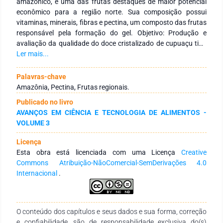
amazônico, é uma das frutas destaques de maior potencial
econômico para a região norte. Sua composição possui
vitaminas, minerais, fibras e pectina, um composto das frutas
responsável pela formação do gel. Objetivo: Produção e
avaliação da qualidade do doce cristalizado de cupuaçu tipo
“jujuba” sem adição de gelatina, na produção é utilizado
Ler mais...
apenas ingredientes acessíveis como a polpa da fruta, açúcar
cristal e ácido cítrico (suco de limão). Métodos: A receita foi
Palavras-chave
obtida em parceria com a empresa Amazon Doces, para fazer
Amazônia, Pectina, Frutas regionais.
a jujuba foi adicionado em uma panela a polpa, o açúcar e o
Publicado no livro
suco do limão, a mistura foi levada ao fogo médio e foi
AVANÇOS EM CIÊNCIA E TECNOLOGIA DE ALIMENTOS -
realizada uma agitação contínua, sempre verificando o ponto
VOLUME 3
e que parasse o aquecimento quando se obtido uma massa
homogênea, de cor caramelada e desgrudando do fundo da
Licença
panela, foi esperado a massa esfriar e cortada em cubos.
Esta obra está licenciada com uma Licença
Creative
Será comparada duas formulações (F1- formulação da
Commons Atribuição-NãoComercial-SemDerivações 4.0
empresa Amazon Doces / F2- formulação produzida).
Internacional
.
Resultados: Na avaliação da qualidade e resultar em uma
formulação padrão para agregar valor ao produto foi possível
obter parâmetros padrões e legais, como temperatura (70 –
80°C), Sólidos Solúveis (74 – 77°Brix) e pH (2,8 – 3,5) com
O conteúdo dos capítulos e seus dados e sua forma, correção
isso a jujuba poderá manter padronizada. Conclusão: Neste
e confiabilidade, são de responsabilidade exclusiva do(s)