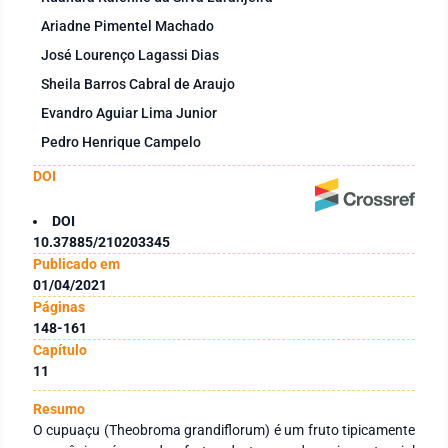
Ariadne Pimentel Machado
José Lourenço Lagassi Dias
Sheila Barros Cabral de Araujo
Evandro Aguiar Lima Junior
Pedro Henrique Campelo
DOI
DOI
10.37885/210203345
Publicado em
01/04/2021
Páginas
148-161
Capítulo
11
Resumo
O cupuaçu (Theobroma grandiflorum) é um fruto tipicamente