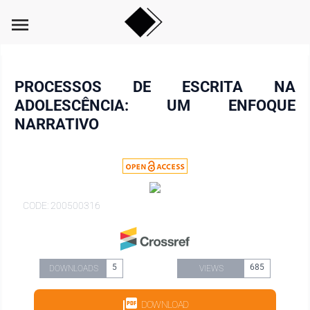
menu
PROCESSOS DE ESCRITA NA
ADOLESCÊNCIA: UM ENFOQUE
NARRATIVO
CODE: 200500316
5
685
DOWNLOADS
VIEWS
DOWNLOAD