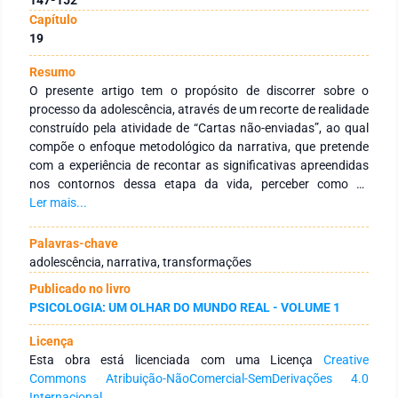
Capítulo
19
Resumo
O presente artigo tem o propósito de discorrer sobre o
processo da adolescência, através de um recorte de realidade
construído pela atividade de “Cartas não-enviadas”, ao qual
compõe o enfoque metodológico da narrativa, que pretende
com a experiência de recontar as significativas apreendidas
nos contornos dessa etapa da vida, perceber como se
apresenta a busca pelo ser e estar no mundo e possíveis
Ler mais...
transformações.
Palavras-chave
adolescência, narrativa, transformações
Publicado no livro
PSICOLOGIA: UM OLHAR DO MUNDO REAL - VOLUME 1
Licença
Esta obra está licenciada com uma Licença
Creative
Commons Atribuição-NãoComercial-SemDerivações 4.0
Internacional
.