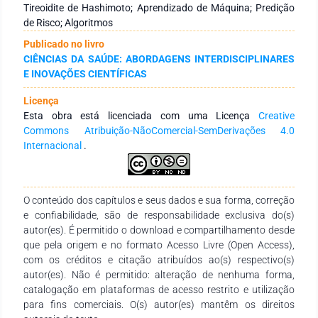
de características e exploração de vários modelos de AM.
Tireoidite de Hashimoto; Aprendizado de Máquina; Predição
Otimização de hiperparâmetros e métricas de avaliação de
de Risco; Algoritmos
desempenho (AUC-ROC, AUC-PR, sensibilidade,
Publicado no livro
especificidade, precisão, escore F1) foram empregados.
CIÊNCIAS DA SAÚDE: ABORDAGENS INTERDISCIPLINARES
Resultados: De um total de 9.173 indivíduos, 400 indivíduos
E INOVAÇÕES CIENTÍFICAS
dentro desta coorte exibiram função tireoidiana normal,
enquanto 436 indivíduos foram diagnosticados com TH. A
Licença
idade média dos pacientes foi de 45 anos e 90% eram do sexo
Esta obra está licenciada com uma Licença
Creative
feminino. O modelo de melhor desempenho atingiu um AUC-
Commons Atribuição-NãoComercial-SemDerivações 4.0
ROC de 0,87 e AUC-PR de 0,85, indicando alta precisão
Internacional
.
preditiva. Além disso, a sensibilidade, especificidade, precisão
e escore F1 atingiram 85%, 90%, 80% e 83%, respectivamente,
demonstrando a eficácia do modelo na identificação de
indivíduos em risco de desenvolvimento de TH. O ajuste de
O conteúdo dos capítulos e seus dados e sua forma, correção
hiperparâmetros foi otimizado usando uma abordagem de
e confiabilidade, são de responsabilidade exclusiva do(s)
busca aleatória. Conclusão: Este estudo demonstra a
autor(es). É permitido o download e compartilhamento desde
viabilidade de utilizar AM para a predição acurada do risco de
que pela origem e no formato Acesso Livre (Open Access),
TH. As altas métricas de desempenho alcançadas destacam
com os créditos e citação atribuídos ao(s) respectivo(s)
o potencial desta abordagem para se tornar uma ferramenta
autor(es). Não é permitido: alteração de nenhuma forma,
clínica valiosa para a identificação precoce e estratificação de
catalogação em plataformas de acesso restrito e utilização
risco de pacientes suscetíveis à TH.
para fins comerciais. O(s) autor(es) mantêm os direitos