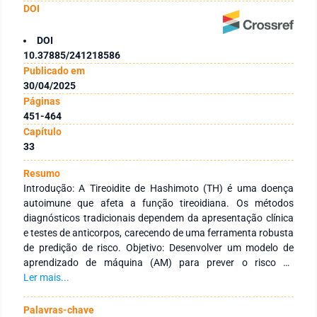
DOI
DOI
10.37885/241218586
Publicado em
30/04/2025
Páginas
451-464
Capítulo
33
Resumo
Introdução: A Tireoidite de Hashimoto (TH) é uma doença
autoimune que afeta a função tireoidiana. Os métodos
diagnósticos tradicionais dependem da apresentação clínica
e testes de anticorpos, carecendo de uma ferramenta robusta
de predição de risco. Objetivo: Desenvolver um modelo de
aprendizado de máquina (AM) para prever o risco de
desenvolvimento de TH. Método: Os dados dos indivíduos
Ler mais...
foram adquiridos do PubMed. Um classificador binário foi
construído por meio de pré-processamento de dados, seleção
Palavras-chave