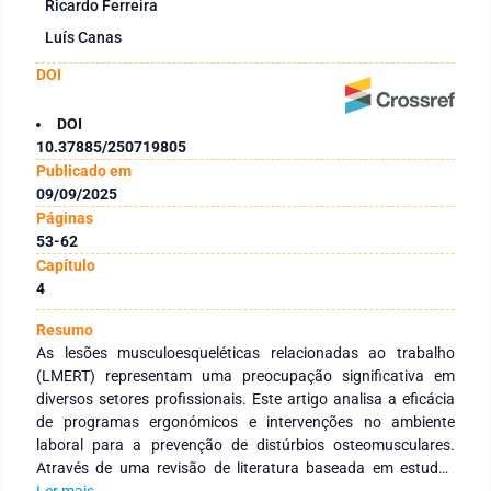
Ricardo Ferreira
Luís Canas
DOI
DOI
10.37885/250719805
Publicado em
09/09/2025
Páginas
53-62
Capítulo
4
Resumo
As lesões musculoesqueléticas relacionadas ao trabalho
(LMERT) representam uma preocupação significativa em
diversos setores profissionais. Este artigo analisa a eficácia
de programas ergonómicos e intervenções no ambiente
laboral para a prevenção de distúrbios osteomusculares.
Através de uma revisão de literatura baseada em estudos
científicos disponíveis na base de dados PubMed, são
Ler mais...