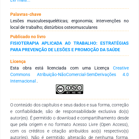
discutidas estratégias como exercícios físicos no local de
trabalho, uso de dispositivos assistivos e programas
Palavras-chave
multidimensionais. Os resultados indicam que tais
Lesões musculoesqueléticas; ergonomia; intervenções no
intervenções podem reduzir significativamente a incidência de
local de trabalho; distúrbios osteomusculares
queixas musculoesqueléticas, especialmente na região
Publicado no livro
cervical e ombros, melhorando a saúde e o bem-estar dos
FISIOTERAPIA APLICADA AO TRABALHO: ESTRATÉGIAS
trabalhadores.
PARA PREVENÇÃO DE LESÕES E PROMOÇÃO DA SAÚDE
Licença
Esta obra está licenciada com uma Licença
Creative
Commons Atribuição-NãoComercial-SemDerivações 4.0
Internacional
.
O conteúdo dos capítulos e seus dados e sua forma, correção
e confiabilidade, são de responsabilidade exclusiva do(s)
autor(es). É permitido o download e compartilhamento desde
que pela origem e no formato Acesso Livre (Open Access),
com os créditos e citação atribuídos ao(s) respectivo(s)
autor(es). Não é permitido: alteração de nenhuma forma,