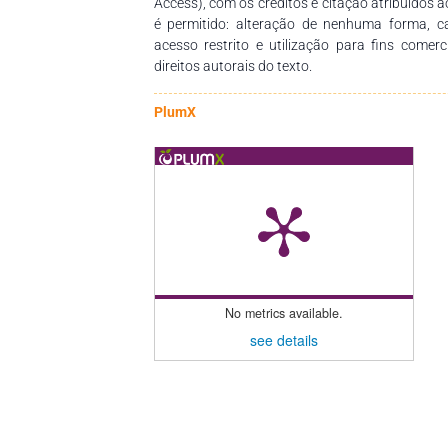
Access), com os créditos e citação atribuídos a
é permitido: alteração de nenhuma forma, 
acesso restrito e utilização para fins comer
direitos autorais do texto.
PlumX
No metrics available.
see details