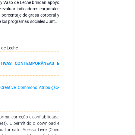
s y Vaso de Leche brindan apoyo
te evaluar indicadores corporales
l porcentaje de grasa corporal y
de los programas sociales Juntos
tos de beneficiarias, incluyendo
, clasificación diagnóstica
scular y perímetro abdominal.
elación entre la composición
o de Leche
 metabólicas. Resultados: Los
iderable de las participantes
CTIVAS CONTEMPORÂNEAS E
es a los valores recomendados,
gorías de sobrepeso y obesidad.
iere un mayor riesgo metabólico
 Conclusiones: La población
a
Creative Commons Atribuição-
iva de exceso de grasa y riesgo
l
.
mportancia de un seguimiento
as preventivas dentro de los
rma, correção e confiabilidade,
r(es). É permitido o download e
no formato Acesso Livre (Open