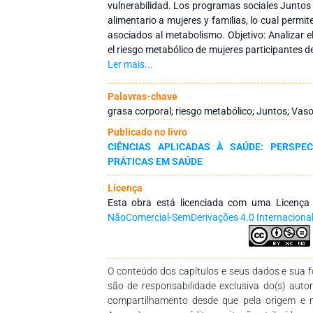
vulnerabilidad. Los programas sociales Junto
alimentario a mujeres y familias, lo cual permi
asociados al metabolismo. Objetivo: Analizar e
el riesgo metabólico de mujeres participantes 
y Vaso de Leche. Metodología: Se recopilaron da
Ler mais...
edad, peso, porcentaje de grasa corporal
(normopeso, sobrepeso y obesidad), masa mu
Palavras-chave
Estos parámetros permiten determinar la r
grasa corporal; riesgo metabólico; Juntos; Vas
corporal y la predisposición a enfermedades
Publicado no livro
registros muestran que una proporción cons
CIÊNCIAS APLICADAS À SAÚDE: PERSPE
presenta niveles de grasa corporal superior
PRÁTICAS EM SAÚDE
siendo clasificadas principalmente en las cate
Asimismo, el perímetro abdominal elevado sug
Licença
en un segmento importante de la muestra.
Esta obra está licenciada com uma Licenç
evaluada evidencia una prevalencia significat
NãoComercial-SemDerivações 4.0 Internaciona
metabólico. Estos hallazgos resaltan la i
continuo y la implementación de estrategi
programas sociales.
O conteúdo dos capítulos e seus dados e sua fo
são de responsabilidade exclusiva do(s) auto
compartilhamento desde que pela origem e 