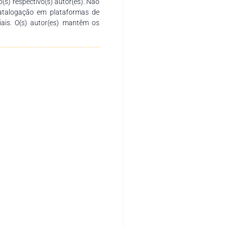
o(s) respectivo(s) autor(es). Não
catalogação em plataformas de
ciais. O(s) autor(es) mantêm os