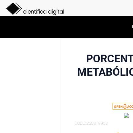
PORCENT
METABÓLIC
CODE: 250819953