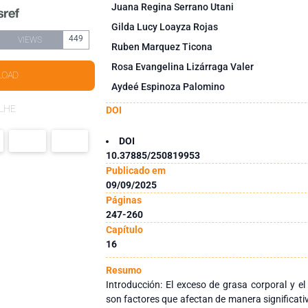
Juana Regina Serrano Utani
Gilda Lucy Loayza Rojas
449
VIEWS
Ruben Marquez Ticona
Rosa Evangelina Lizárraga Valer
LOAD
Aydeé Espinoza Palomino
LHE
DOI
DOI
10.37885/250819953
Publicado em
09/09/2025
Páginas
247-260
Capítulo
16
Resumo
Introducción: El exceso de grasa corporal y e
son factores que afectan de manera significati