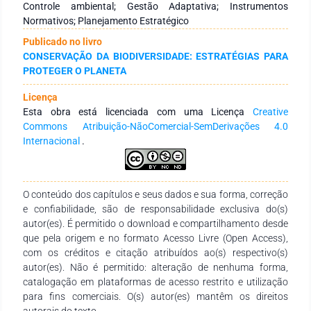
conservação da cobertura florestal, observando-se os
Controle ambiental; Gestão Adaptativa; Instrumentos
Padrões Abertos para a Prática da Conservação. Resultados:
Normativos; Planejamento Estratégico
Os resultados alcançados abrangeram aspectos históricos e
Publicado no livro
perspectivas sobre biodiversidade e desflorestamento, além
CONSERVAÇÃO DA BIODIVERSIDADE: ESTRATÉGIAS PARA
de examinar a estrutura de gestão, o arcabouço normativo e
PROTEGER O PLANETA
as estratégias planejadas para promoção do enfrentamento
ao desmatamento e suas consequências. Conclusão: O
Licença
arcabouço de políticas públicas brasileiras vem sendo
Esta obra está licenciada com uma Licença
Creative
construído ao longo do tempo, mas pode ter sua
Commons Atribuição-NãoComercial-SemDerivações 4.0
implementação adaptada e aperfeiçoada, a partir do
Internacional
.
estabelecimento de uma visão ampla e sistemática de cada
política ambiental individualmente e em interação entre si.
O conteúdo dos capítulos e seus dados e sua forma, correção
e confiabilidade, são de responsabilidade exclusiva do(s)
autor(es). É permitido o download e compartilhamento desde
que pela origem e no formato Acesso Livre (Open Access),
com os créditos e citação atribuídos ao(s) respectivo(s)
autor(es). Não é permitido: alteração de nenhuma forma,
catalogação em plataformas de acesso restrito e utilização
para fins comerciais. O(s) autor(es) mantêm os direitos
autorais do texto.