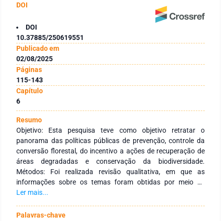
DOI
DOI
10.37885/250619551
Publicado em
02/08/2025
Páginas
115-143
Capítulo
6
Resumo
Objetivo: Esta pesquisa teve como objetivo retratar o
panorama das políticas públicas de prevenção, controle da
conversão florestal, do incentivo a ações de recuperação de
áreas degradadas e conservação da biodiversidade.
Métodos: Foi realizada revisão qualitativa, em que as
informações sobre os temas foram obtidas por meio de
pesquisa em fontes bibliográficas diversas, especialmente a
Ler mais...
legislação ambiental. Abordou-se as iniciativas do ponto de
vista das estratégias que fundamentam as ações de
Palavras-chave