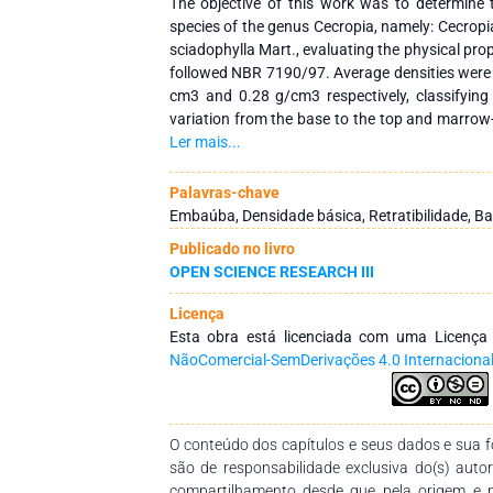
The objective of this work was to determine 
species of the genus Cecropia, namely: Cecrop
sciadophylla Mart., evaluating the physical pro
followed NBR 7190/97. Average densities were o
cm3 and 0.28 g/cm3 respectively, classifying
variation from the base to the top and marrow
increased in the direction of the base to t
Ler mais...
exchange. For linear contraction, 7.61%, 3.13
observed for tangential, radial and longitudina
Palavras-chave
for C. schiadophylla the values found wer
Embaúba, Densidade básica, Retratibilidade, Basi
tangential, radial and longitudinal contractions.
Publicado no livro
11.22%, the coefficient of variation was 2.7
OPEN SCIENCE RESEARCH III
volumetric retratibility value was 10.08% and
2.69.
Licença
Esta obra está licenciada com uma Licenç
NãoComercial-SemDerivações 4.0 Internaciona
O conteúdo dos capítulos e seus dados e sua fo
são de responsabilidade exclusiva do(s) auto
compartilhamento desde que pela origem e 