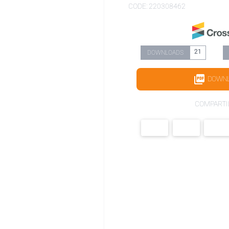
CODE: 220308462
21
DOWNLOADS
DOWN
COMPARTI