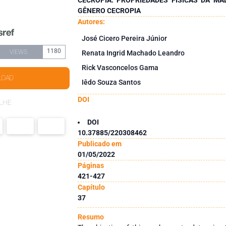
GÊNERO CECROPIA
Autores:
José Cicero Pereira Júnior
1180
VIEWS
Renata Ingrid Machado Leandro
Rick Vasconcelos Gama
LOAD
Iêdo Souza Santos
DOI
LHE
DOI
10.37885/220308462
Publicado em
01/05/2022
Páginas
421-427
Capítulo
37
Resumo