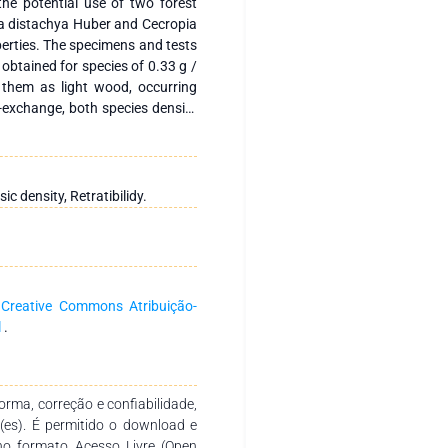
the potential use of two forest
ia distachya Huber and Cecropia
perties. The specimens and tests
btained for species of 0.33 g /
 them as light wood, occurring
-exchange, both species density
he top and the medulla to the
% and 0.83%, respectively, were
l contractions for C. distachya;
e 6.45%, 3.05% and 0.87% for
c density, Retratibilidy.
 The volumetric retratibility was
0, and for C. schiadophylla the
 the anisotropy coefficient was
a
Creative Commons Atribuição-
l
.
rma, correção e confiabilidade,
r(es). É permitido o download e
no formato Acesso Livre (Open