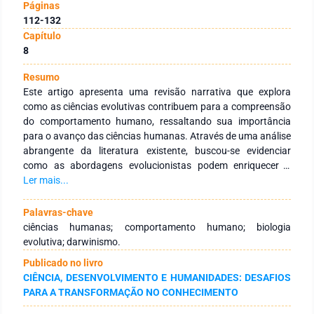
Páginas
112-132
Capítulo
8
Resumo
Este artigo apresenta uma revisão narrativa que explora
como as ciências evolutivas contribuem para a compreensão
do comportamento humano, ressaltando sua importância
para o avanço das ciências humanas. Através de uma análise
abrangente da literatura existente, buscou-se evidenciar
como as abordagens evolucionistas podem enriquecer a
investigação interdisciplinar, promovendo um diálogo
Ler mais...
frutífero entre as ciências biológicas e sociais. As conclusões
apontam para a necessidade de uma maior integração entre
Palavras-chave
profissionais de diferentes áreas, a fim de evitar equívocos e
ciências humanas; comportamento humano; biologia
promover um entendimento mais holístico do
evolutiva; darwinismo.
comportamento na espécie humana. Além de apresentar as
Publicado no livro
bases teóricas das ciências comportamentais evolucionistas,
CIÊNCIA, DESENVOLVIMENTO E HUMANIDADES: DESAFIOS
explicitamos também contribuições da biologia evolutiva
PARA A TRANSFORMAÇÃO NO CONHECIMENTO
sobre aspectos como agressão humana e novas evidências a
respeito da desigualdade social, defendemos uma alternativa