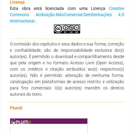
Licença
mais convergente entre os diferentes campos que lidam com
Esta obra está licenciada com uma Licença
Creative
essas questões, destacando os benefícios dessa
Commons Atribuição-NãoComercial-SemDerivações 4.0
interdisciplinaridade, enaltecendo uma colaboração mais
Internacional
.
efetiva entre as ciências evolutivas e as ciências humanas.
O conteúdo dos capítulos e seus dados e sua forma, correção
e confiabilidade, são de responsabilidade exclusiva do(s)
autor(es). É permitido o download e compartilhamento desde
que pela origem e no formato Acesso Livre (Open Access),
com os créditos e citação atribuídos ao(s) respectivo(s)
autor(es). Não é permitido: alteração de nenhuma forma,
catalogação em plataformas de acesso restrito e utilização
para fins comerciais. O(s) autor(es) mantêm os direitos
autorais do texto.
PlumX