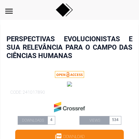
menu
PERSPECTIVAS EVOLUCIONISTAS E
SUA RELEVÂNCIA PARA O CAMPO DAS
CIÊNCIAS HUMANAS
CODE: 241017890
4
534
DOWNLOADS
VIEWS
DOWNLOAD