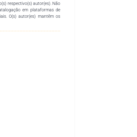
dores,fazendo-se importante
o(s) respectivo(s) autor(es). Não
s envolvidos com o trabalho do
catalogação em plataformas de
íticas de promoção da saúde.
ciais. O(s) autor(es) mantêm os