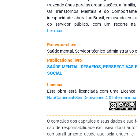
trazendo ônus para as organizações, a família,
Os Transtornos Mentais e do Comportame
incapacidade laboral no Brasil, colocando em 
do servidor público, com um recorte na 
administrativo em Educação, no presente arti
Ler mais...
estudo objetiva investigar a produção teórica
saúde mental do servidor técnico-administra
Palavras-chave
cinco anos. Método: Trata-se de uma revisão i
Saúde mental, Servidor técnico-administrativo
no Portal de Periódicos da Capes, que inclui p
Publicado no livro
2021. Como descritores utilizou-se os termos
SAÚDE MENTAL: DESAFIOS, PERSPECTIVAS 
(universidade OR (ensino superior)) AND (sa
SOCIAL
documentos foram selecionados pela leitura
completo, com a exclusão daqueles que não se
Licença
estudo. Ao fim das etapas de seleção, 19 doc
Esta obra está licenciada com uma Licenç
18 artigos e uma tese. Resultados: Entre 
NãoComercial-SemDerivações 4.0 Internaciona
mental, foram encontrados: adoecimento do ser
afastamento, aposentadoria por invalidez, qu
trabalho, estresse ocupacional, satisfação e s
Percebeu-se que os Transtornos Mentais e do
O conteúdo dos capítulos e seus dados e sua fo
principais causas de afastamento e apose
são de responsabilidade exclusiva do(s) auto
organizacional apontada como fonte de dete
compartilhamento desde que pela origem e 