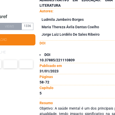
LITERATURA
Autores:
Ludmila Jambeiro Borges
1336
VIEWS
Maria Thereza Ávila Dantas Coelho
Jorge Luiz Lordêlo De Sales Ribeiro
LOAD
DOI
LHE
DOI
10.37885/221110809
Publicado em
31/01/2023
Páginas
58-72
Capítulo
5
Resumo
Objetivo: A saúde mental é um dos principais
atualidade, tendo impacto significativo na 