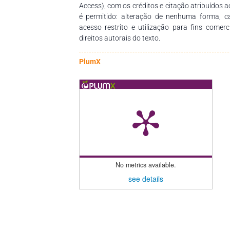
ligada ao adoecimento psíquico dos servi
Access), com os créditos e citação atribuídos a
identificar os fatores de risco psicossociai
é permitido: alteração de nenhuma forma, 
servidor TAE, a fim de programar medidas e pol
acesso restrito e utilização para fins comer
direitos autorais do texto.
PlumX
No metrics available.
see details