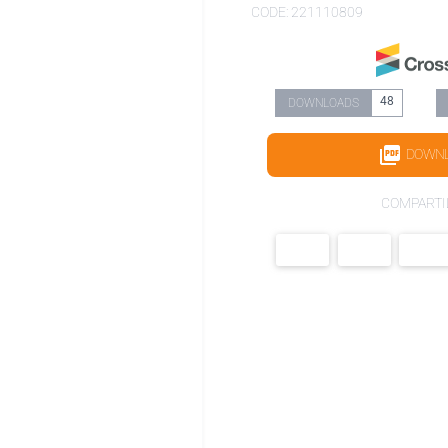
CODE: 221110809
48
DOWNLOADS
DOWN
COMPARTI