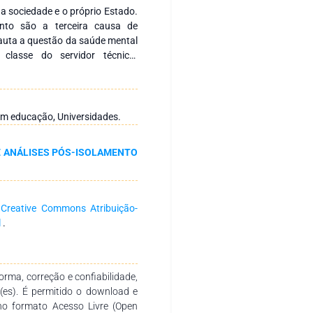
 a sociedade e o próprio Estado.
nto são a terceira causa de
pauta a questão da saúde mental
classe do servidor técnico-
go. Nesse contexto, o presente
 acerca de temas relacionados à
tivo em educação, nos últimos
ntegrativa de estudos indexados
 em educação, Universidades.
ublicações do período de 2016 a
: (trabalhador OR servidor) AND
E ANÁLISES PÓS-ISOLAMENTO
úde mental). Após a busca, os
 dos títulos, resumos e texto
 enquadrassem nos objetivos do
umentos foram incluídos, sendo
a
Creative Commons Atribuição-
os temas relacionados à saúde
l
.
vidor, assédio moral, causas de
alidade de vida e bem-estar no
entidos do trabalho. Conclusão:
 Comportamento estão entre as
rma, correção e confiabilidade,
ntadoria, sendo a estrutura
r(es). É permitido o download e
riorização da subjetividade e
no formato Acesso Livre (Open