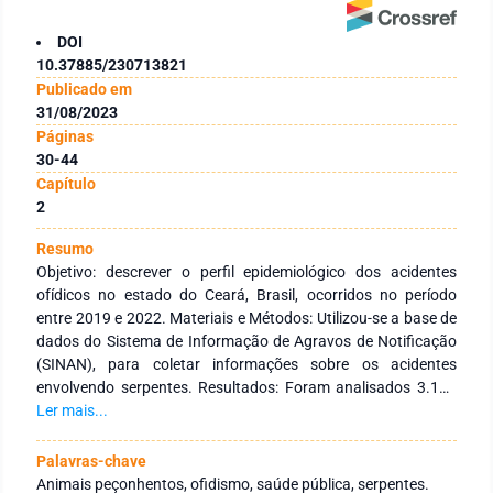
DOI
10.37885/230713821
Publicado em
31/08/2023
Páginas
30-44
Capítulo
2
Resumo
Objetivo: descrever o perfil epidemiológico dos acidentes
ofídicos no estado do Ceará, Brasil, ocorridos no período
entre 2019 e 2022. Materiais e Métodos: Utilizou-se a base de
dados do Sistema de Informação de Agravos de Notificação
(SINAN), para coletar informações sobre os acidentes
envolvendo serpentes. Resultados: Foram analisados 3.102
casos notificados com acidentes ofídicos distribuídos em
Ler mais...
todos os meses dos anos de 2019 a 2022. A maioria dos
acidentes foi provocada pelo gênero Bothrops; o sexo
Palavras-chave
masculino e os indivíduos de 20 a 59 anos de idade foram os
Animais peçonhentos, ofidismo, saúde pública, serpentes.