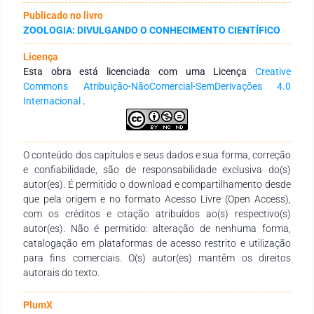
mais acometidos; a maioria dos acidentados foram atendidos
Publicado no livro
em até três horas após a picada (n= 1.866); e maioria dos
ZOOLOGIA: DIVULGANDO O CONHECIMENTO CIENTÍFICO
acidentes foram classificados clinicamente como leve (n=
1.974) e 14 óbitos foram notificados. Conclusão: Os dados
Licença
indicaram a necessidade do incentivo de políticas públicas de
Esta obra está licenciada com uma Licença
Creative
saúde e de educação ambiental que forneçam informações à
Commons Atribuição-NãoComercial-SemDerivações 4.0
população de modo geral sobre o ofidismo, no intuito de
Internacional
.
minimizar esses acidentes, considerando a importância das
serpentes para os ecossistemas e para a ciência.
O conteúdo dos capítulos e seus dados e sua forma, correção
e confiabilidade, são de responsabilidade exclusiva do(s)
autor(es). É permitido o download e compartilhamento desde
que pela origem e no formato Acesso Livre (Open Access),
com os créditos e citação atribuídos ao(s) respectivo(s)
autor(es). Não é permitido: alteração de nenhuma forma,
catalogação em plataformas de acesso restrito e utilização
para fins comerciais. O(s) autor(es) mantêm os direitos
autorais do texto.
PlumX