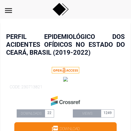
menu
PERFIL EPIDEMIOLÓGICO DOS
ACIDENTES OFÍDICOS NO ESTADO DO
CEARÁ, BRASIL (2019-2022)
CODE: 230713821
22
1249
DOWNLOADS
VIEWS
DOWNLOAD