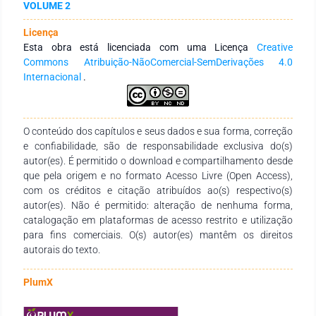
VOLUME 2
Essa farinha pode ser usada na preparação de produtos de
panificação. Da casca também é retirada a pectina para a
Licença
produção de geleias. Pesquisas in vivo revelam que o pequi
Esta obra está licenciada com uma Licença
Creative
está relacionado à prevenção de doenças cardiovasculares,
Commons Atribuição-NãoComercial-SemDerivações 4.0
relacionadas ao estresse oxidativo e câncer, tem
Internacional
.
propriedades antioxidantes e anti-inflamatórias. Além de ter
potencial para a indústria alimentícia, também pode ser
usado na fabricação de produtos farmacêuticos (devido ao
caráter antimicrobiano) e cosméticos (sabonetes e cremes).
O conteúdo dos capítulos e seus dados e sua forma, correção
Assim, por ser uma fruta nutritiva e rica em compostos
e confiabilidade, são de responsabilidade exclusiva do(s)
bioativos traz muitos benefícios ao ser consumida, além de
autor(es). É permitido o download e compartilhamento desde
grande potencial no desenvolvimento de novos produtos.
que pela origem e no formato Acesso Livre (Open Access),
com os créditos e citação atribuídos ao(s) respectivo(s)
autor(es). Não é permitido: alteração de nenhuma forma,
catalogação em plataformas de acesso restrito e utilização
para fins comerciais. O(s) autor(es) mantêm os direitos
autorais do texto.
PlumX