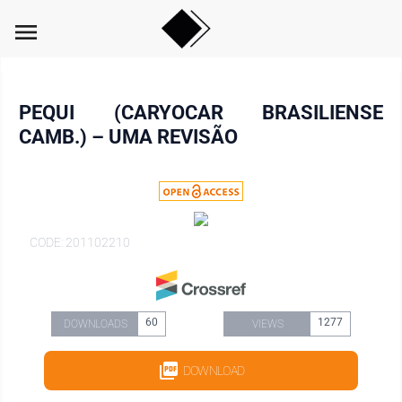
menu
PEQUI (CARYOCAR BRASILIENSE
CAMB.) – UMA REVISÃO
CODE: 201102210
60
1277
DOWNLOADS
VIEWS
DOWNLOAD