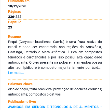
Publicado em
18/12/2020
Páginas
336-344
Capítulo
23
Resumo
Pequi (Caryocar brasiliense Camb.) é uma fruta nativa do
Brasil e pode ser encontrada nas regiões da Amazônia,
Caatinga, Cerrado e Mata Atlântica. É rica em compostos
fenólicos e carotenoides e por isso possui alta capacidade
antioxidante. O óleo presente na polpa e na amêndoa possui
alto teor lipídico e é composto majoritariamente por ácidos
graxos monoinsaturados (ácido oleico - 55 % (óleo da polpa)
Ler mais...
e 42 % (óleo da amêndoa)). A polpa da fruta é utilizada na
preparação de sucos, sorvetes, licores, doces e
Palavras-chave
principalmente nos pratos tradicionais brasileiros. A
óleo de pequi, fruta brasileira; prevenção de doenças crônicas;
amêndoa pode ser consumida fresca ou usada para a
antioxidante; compostos bioativos
preparação de bolos e condimentos. A casca, que é formada
Publicado no livro
pelo exocarpo e o mesocarpo externo, é rica em fibra
AVANÇOS EM CIÊNCIA E TECNOLOGIA DE ALIMENTOS -
alimentar e normalmente é utilizada para produzir farinha.