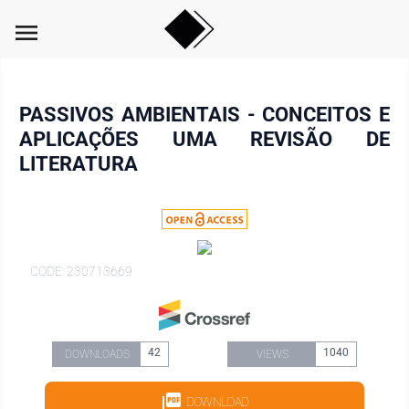
menu
PASSIVOS AMBIENTAIS - CONCEITOS E
APLICAÇÕES UMA REVISÃO DE
LITERATURA
CODE: 230713669
42
1040
DOWNLOADS
VIEWS
DOWNLOAD