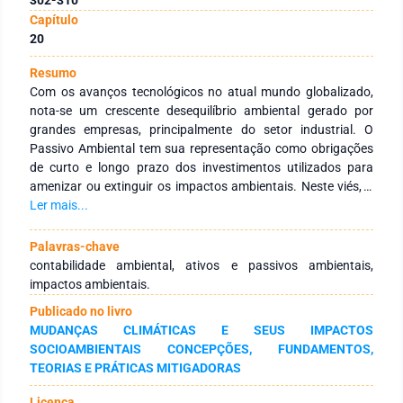
Capítulo
20
Resumo
Com os avanços tecnológicos no atual mundo globalizado,
nota-se um crescente desequilíbrio ambiental gerado por
grandes empresas, principalmente do setor industrial. O
Passivo Ambiental tem sua representação como obrigações
de curto e longo prazo dos investimentos utilizados para
amenizar ou extinguir os impactos ambientais. Neste viés, a
contabilidade ambiental auxilia no controle das organizações,
Ler mais...
avaliando como as atividades da empresa impactam
diretamente o meio ambiente, se está afetando de forma
Palavras-chave
positiva ou negativa o meio, e quais impactos estão sendo
contabilidade ambiental, ativos e passivos ambientais,
causados por ela. O objetivou-se conceituar os passivos
impactos ambientais.
ambientais e identificar a aplicação em pequenas e médias
Publicado no livro
empresas rurais, buscando mitigar impactos socioambientais
MUDANÇAS CLIMÁTICAS E SEUS IMPACTOS
em seus empreendimentos. A metodologia utilizada foi
SOCIOAMBIENTAIS CONCEPÇÕES, FUNDAMENTOS,
pesquisas bibliográficas descritivas e qualitativa. Com a
TEORIAS E PRÁTICAS MITIGADORAS
leitura de diversos artigos publicados, e que abordam a
mesma temática, com intuito de apresentar um
Licença