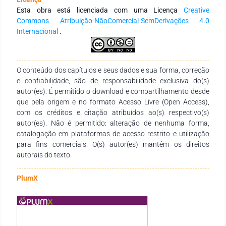
embasamento teórico e uma fundamentação rica de
Esta obra está licenciada com uma Licença
Creative
conhecimento atrelada a temática, enfatizando a veracidade
Commons Atribuição-NãoComercial-SemDerivações 4.0
das informações, assim como, abrindo espaço para novas
Internacional
.
discursões e resultados relevantes ao campo da pesquisa.
Buscando adquirir novos conhecimentos para se entender tal
problemática que abrange a preocupação com a realidade
dos impactos ambientais e danos causados pelo ramo
O conteúdo dos capítulos e seus dados e sua forma, correção
empresarial. Portanto, os resultados mostraram a relevância
e confiabilidade, são de responsabilidade exclusiva do(s)
dos passivos ambientais dentro das empresas, e destacam
autor(es). É permitido o download e compartilhamento desde
como pode contribuir para a conservação ambiental.
que pela origem e no formato Acesso Livre (Open Access),
com os créditos e citação atribuídos ao(s) respectivo(s)
autor(es). Não é permitido: alteração de nenhuma forma,
catalogação em plataformas de acesso restrito e utilização
para fins comerciais. O(s) autor(es) mantêm os direitos
autorais do texto.
PlumX