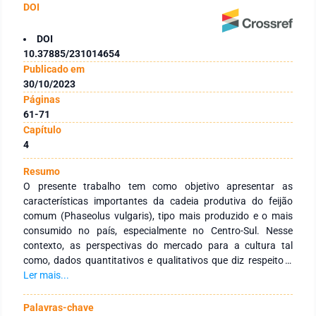
DOI
DOI
10.37885/231014654
Publicado em
30/10/2023
Páginas
61-71
Capítulo
4
Resumo
O presente trabalho tem como objetivo apresentar as
características importantes da cadeia produtiva do feijão
comum (Phaseolus vulgaris), tipo mais produzido e o mais
consumido no país, especialmente no Centro-Sul. Nesse
contexto, as perspectivas do mercado para a cultura tal
como, dados quantitativos e qualitativos que diz respeito a
quantidade produzida, produtividade, área plantada no
Ler mais...
âmbito nacional para a safra de 21/22, em que o Brasil
atingiu mais um ano marcas grandiosas e o estado destaque
Palavras-chave