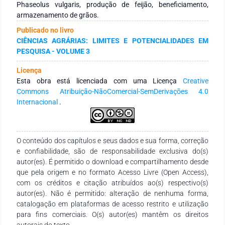
da produção nacional, Minas Gerais liderou a produção da
Phaseolus vulgaris, produção de feijão, beneficiamento,
Commoditie. A partir disso, avaliamos a outra parte da cadeia
armazenamento de grãos.
referentes aos processos de pós-colheita: beneficiamento e
Publicado no livro
todas etapas inerentes a operação, como as características
CIÊNCIAS AGRÁRIAS: LIMITES E POTENCIALIDADES EM
físicas dos grãos que darão informações aplicáveis no
PESQUISA - VOLUME 3
processo de identificação, classificação, secagem, limpeza e
no armazenamento que envolve estruturas compatíveis com
Licença
a tecnologia exigida para o volume processado da produção
Esta obra está licenciada com uma Licença
Creative
para então manter a mesma qualidade do grão no campo.
Commons Atribuição-NãoComercial-SemDerivações 4.0
Internacional
.
O conteúdo dos capítulos e seus dados e sua forma, correção
e confiabilidade, são de responsabilidade exclusiva do(s)
autor(es). É permitido o download e compartilhamento desde
que pela origem e no formato Acesso Livre (Open Access),
com os créditos e citação atribuídos ao(s) respectivo(s)
autor(es). Não é permitido: alteração de nenhuma forma,
catalogação em plataformas de acesso restrito e utilização
para fins comerciais. O(s) autor(es) mantêm os direitos
autorais do texto.