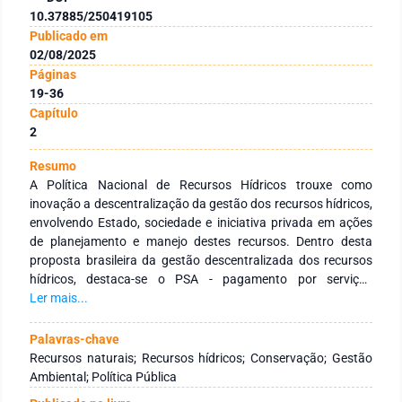
10.37885/250419105
Publicado em
02/08/2025
Páginas
19-36
Capítulo
2
Resumo
A Política Nacional de Recursos Hídricos trouxe como
inovação a descentralização da gestão dos recursos hídricos,
envolvendo Estado, sociedade e iniciativa privada em ações
de planejamento e manejo destes recursos. Dentro desta
proposta brasileira da gestão descentralizada dos recursos
hídricos, destaca-se o PSA - pagamento por serviços
ambientais, como uma ferramenta que vem sendo utilizada
Ler mais...
para estimular a participação de produtores rurais no
processo de gestão e conservação dos recursos hídricos. Um
Palavras-chave
exemplo exitoso de PSA é o Programa Produtor de Água,
Recursos naturais; Recursos hídricos; Conservação; Gestão
idealizado em 2001 pela Agência Nacional de Águas (ANA),
Ambiental; Política Pública
cujo escopo é dar incentivo econômico aos produtores que