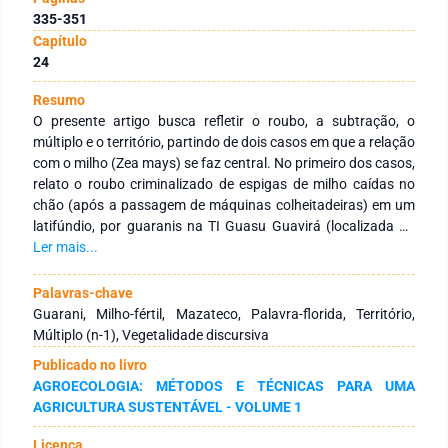
335-351
Capítulo
24
Resumo
O presente artigo busca refletir o roubo, a subtração, o
múltiplo e o território, partindo de dois casos em que a relação
com o milho (Zea mays) se faz central. No primeiro dos casos,
relato o roubo criminalizado de espigas de milho caídas no
chão (após a passagem de máquinas colheitadeiras) em um
latifúndio, por guaranis na TI Guasu Guavirá (localizada no
extremo oeste do estado do Paraná, Brasil). No segundo dos
Ler mais...
casos, trato da relação entre milho em qualidade fértil, corpo,
alma, soberania alimentar e palavra-florida (palavra ritual
Palavras-chave
própria do milho), partindo da fala de uma curandeira
Guarani, Milho-fértil, Mazateco, Palavra-florida, Território,
indígena de etnia mazateca, natural de Huautla de Jiménez
Múltiplo (n-1), Vegetalidade discursiva
(município indígena localizado na Serra Madre Oriental, no
Publicado no livro
estado mexicano de Oaxaca). Em ambos os casos, falo da
AGROECOLOGIA: MÉTODOS E TÉCNICAS PARA UMA
vegetalidade discursiva que se centra sobre o aspecto
AGRICULTURA SUSTENTÁVEL - VOLUME 1
relacional das sementes férteis de milho, e da necessidade de
se pensar o território a partir do múltiplo, e os territórios
Licença