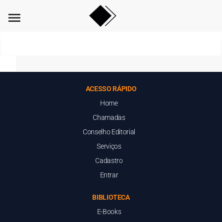
menu
ACESSO RÁPIDO
Home
Chamadas
Conselho Editorial
Serviços
Cadastro
Entrar
BIBLIOTECA
E-Books