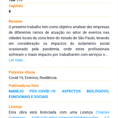
Capítulo
8
Resumo
O presente trabalho tem como objetivo analisar dez empresas
de diferentes ramos de atuação no setor de eventos nas
cidades locais da zona leste do estado de São Paulo, levando
em consideração os impactos do isolamento social
ocasionado pela pandemia, onde estes profissionais
sofreram o maior impacto por trabalharem com serviços não
essenciais, impossibilitando a execução de seus respectivos
Ler mais...
trabalhos, adiamentos e cancelamentos de contratos. Desta
forma, este artigo tem como foco realizar uma análise da
Palavras-chave
força empreendedora e sua resiliência em lidar com situações
Covid-19, Eventos, Resiliência.
de lucro zero. A metodologia de pesquisa está na aplicação
Publicado no livro
de questionário com questões pontuais aos profissionais
MANEJO PÓS-COVID-19: ASPECTOS BIOLÓGICOS,
desta área. Como resultado esperado está à coleta de dados
FUNCIONAIS E SOCIAIS
que possam contribuir para um melhor direcionamento na
reconstrução das novas formas de trabalho dos profissionais
Licença
de diferentes setores de eventos a partir da realidade imposta
Esta obra está licenciada com uma Licença
Creative
pela Covid-19, colaborando para a compreensão de quais os
Commons Atribuição-NãoComercial-SemDerivações 4.0