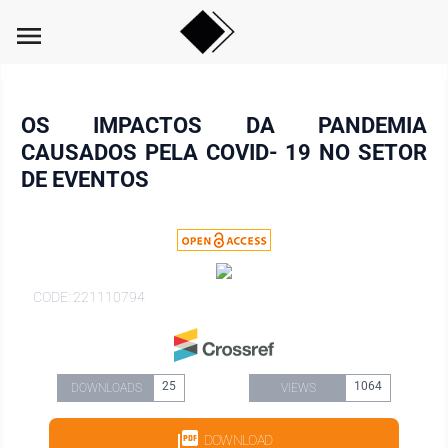
menu
OS IMPACTOS DA PANDEMIA
CAUSADOS PELA COVID- 19 NO SETOR
DE EVENTOS
CODE: 221110794
25
1064
DOWNLOADS
VIEWS
DOWNLOAD