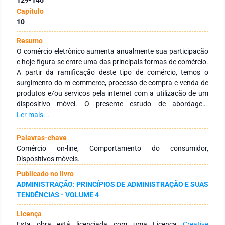
Capítulo
10
Resumo
O comércio eletrônico aumenta anualmente sua participação
e hoje figura-se entre uma das principais formas de comércio.
A partir da ramificação deste tipo de comércio, temos o
surgimento do m-commerce, processo de compra e venda de
produtos e/ou serviços pela internet com a utilização de um
dispositivo móvel. O presente estudo de abordagem
quantitativa com objetivo descritivo, buscou identificar, por
Ler mais...
meio de um questionário do tipo survey, que seria aplicado a
estudantes universitários, grupos de consumo e os fatores
Palavras-chave
que levam esses grupos a realizarem compras de produtos de
Comércio on-line, Comportamento do consumidor,
forma on-line por meio das plataformas de m-commerce, isto
Dispositivos móveis.
é, motivos que influenciem o uso de dispositivos móveis para
Publicado no livro
realizar compras pela internet, tais como preço, praticidade,
ADMINISTRAÇÃO: PRINCÍPIOS DE ADMINISTRAÇÃO E SUAS
rapidez, entre outros. Foi realizada uma análise de
TENDÊNCIAS - VOLUME 4
agrupamento que teve como resultado cinco grupos
diferentes de consumidores, “Econômicos”, “Habituados”,
Licença
“Práticos”, “Conectados” e “Conservadores. Esses grupos
Esta obra está licenciada com uma Licença
Creative