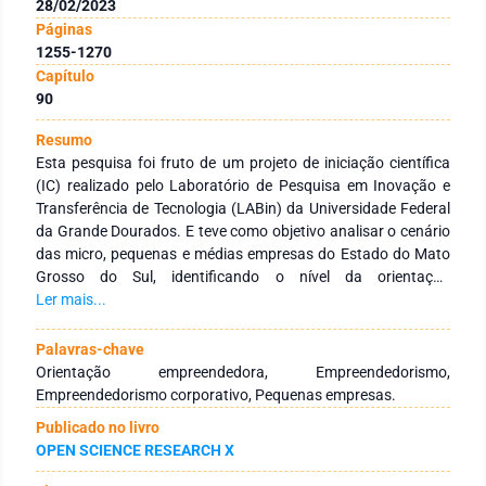
28/02/2023
Páginas
1255-1270
Capítulo
90
Resumo
Esta pesquisa foi fruto de um projeto de iniciação científica
(IC) realizado pelo Laboratório de Pesquisa em Inovação e
Transferência de Tecnologia (LABin) da Universidade Federal
da Grande Dourados. E teve como objetivo analisar o cenário
das micro, pequenas e médias empresas do Estado do Mato
Grosso do Sul, identificando o nível da orientação
empreendedora (OE) vivenciada em seus ambientes internos.
Ler mais...
A metodologia de pesquisa foi uma abordagem qualitativa, e
teve como procedimentos técnico, a pesquisa bibliográfica e
Palavras-chave
survey, objetivando realizar a partir do estudo das teorias
Orientação empreendedora, Empreendedorismo,
referente à orientação empreendedora, uma análise do
Empreendedorismo corporativo, Pequenas empresas.
cenário utilizando-se da coleta de dados aplicada a
Publicado no livro
colaboradores de micro, pequenas e médias empresas do
OPEN SCIENCE RESEARCH X
Mato Grosso do Sul. Nos resultados obtidos, foi possível
identificar que independente do cargo ocupado, os