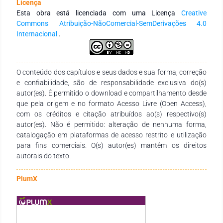
Licença
funcionários indicam apresentar as dimensões da OE, tendo
Esta obra está licenciada com uma Licença
Creative
rotinas empresariais propícias para a construção de um
Commons Atribuição-NãoComercial-SemDerivações 4.0
ambiente de mútuo comprometimento, onde os mesmos se
Internacional
.
sintam acolhidos e apoiados no processo de inovação,
recebendo estímulos para manifestarem comportamento
empreendedor e solucionarem problemas internos e externos
enfrentados constantemente pelas empresas.
O conteúdo dos capítulos e seus dados e sua forma, correção
e confiabilidade, são de responsabilidade exclusiva do(s)
autor(es). É permitido o download e compartilhamento desde
que pela origem e no formato Acesso Livre (Open Access),
com os créditos e citação atribuídos ao(s) respectivo(s)
autor(es). Não é permitido: alteração de nenhuma forma,
catalogação em plataformas de acesso restrito e utilização
para fins comerciais. O(s) autor(es) mantêm os direitos
autorais do texto.
PlumX