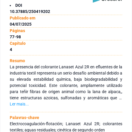
DOI
10.37885/250419202
Publicado em
04/07/2025
Páginas
77-98
Capítulo
4
Resumo
La presencia del colorante Lanaset Azul 2R en efluentes de la
industria textil representa un serio desafío ambiental debido a
su elevada estabilidad química, baja biodegradabilidad y
potencial toxicidad. Este colorante, ampliamente utilizado
para teñir fibras de origen animal como la lana de alpaca,,
tiene estructuras azoicas, sulfonadas y aromáticas que lo
hacen difícil de eliminar y plantean graves riesgos
Ler mais...
ecotoxicológicos. Por eso, se necesitan tecnologías
avanzadas, eficientes y sostenibles para su tratamiento. El
Palavras-chave
objetivo: mejorar el proceso combinado de
Electrocoagulación-flotación; Lanaset Azul 2R; colorantes
electrocoagulación-flotación (EC-CAF) para eliminar el
textiles; aguas residuales; cinética de segundo orden