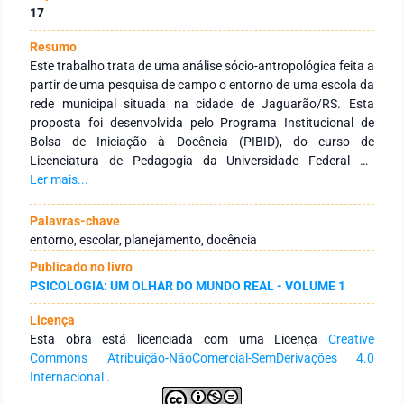
17
Resumo
Este trabalho trata de uma análise sócio-antropológica feita a
partir de uma pesquisa de campo o entorno de uma escola da
rede municipal situada na cidade de Jaguarão/RS. Esta
proposta foi desenvolvida pelo Programa Institucional de
Bolsa de Iniciação à Docência (PIBID), do curso de
Licenciatura de Pedagogia da Universidade Federal do
Pampa (Unipampa), em seu subprojeto Alfabetização e
Ler mais...
Educação Inclusiva. Este subprojeto busca compreender uma
forma de estabelecer vínculos entre os diversos atores do
Palavras-chave
ambiente escolar, fazendo uso de uma pedagogia dinâmica e
entorno, escolar, planejamento, docência
interventiva de superação das dificuldades de aprendizagem.
Publicado no livro
Para tanto, as ferramentas escolhidas para a realização da
PSICOLOGIA: UM OLHAR DO MUNDO REAL - VOLUME 1
mesma foram entrevistas com a equipe diretiva,
questionários aplicados com os docentes e observação do
Licença
entorno da escola. A partir dos resultados constatamos o
Esta obra está licenciada com uma Licença
Creative
entorno escolar não é o único fator que influência nos
Commons Atribuição-NãoComercial-SemDerivações 4.0
processos de aprendizagem, pois a escolha de um
Internacional
.
planejamento adequado e uma intervenção adequada