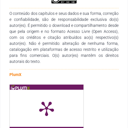
possibilita uma maior humanização do ambiente escolar,
permitindo resultados positivos para toda a comunidade,
principalmente para a formação de cidadãos mais
O conteúdo dos capítulos e seus dados e sua forma, correção
participativos.
e confiabilidade, são de responsabilidade exclusiva do(s)
autor(es). É permitido o download e compartilhamento desde
que pela origem e no formato Acesso Livre (Open Access),
com os créditos e citação atribuídos ao(s) respectivo(s)
autor(es). Não é permitido: alteração de nenhuma forma,
catalogação em plataformas de acesso restrito e utilização
para fins comerciais. O(s) autor(es) mantêm os direitos
autorais do texto.
PlumX