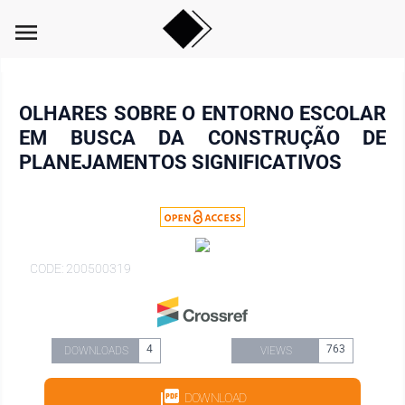
menu
OLHARES SOBRE O ENTORNO ESCOLAR
EM BUSCA DA CONSTRUÇÃO DE
PLANEJAMENTOS SIGNIFICATIVOS
CODE: 200500319
4
763
DOWNLOADS
VIEWS
DOWNLOAD