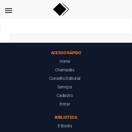
menu
ACESSO RÁPIDO
Home
Chamadas
Conselho Editorial
Serviços
Cadastro
Entrar
BIBLIOTECA
E-Books