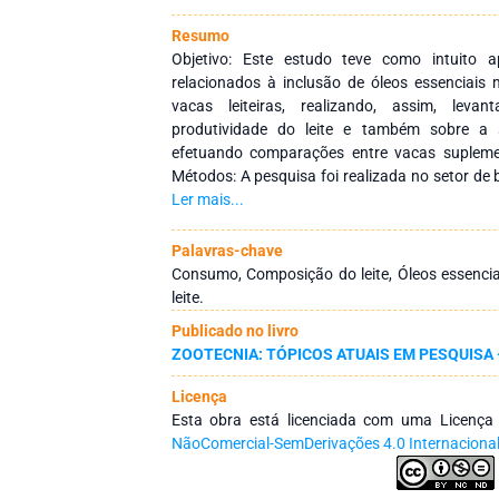
Resumo
Objetivo: Este estudo teve como intuito 
relacionados à inclusão de óleos essenciais
vacas leiteiras, realizando, assim, le
produtividade do leite e também sobre a 
efetuando comparações entre vacas suplem
Métodos: A pesquisa foi realizada no setor de 
Campus Bambuí, utilizando-se 40 vacas com di
Ler mais...
variações entre 27 e 300 dias em lactação
sistema semi-intensivo, pois tinham acess
Palavras-chave
recebiam suplementação de silagem de milho e 
Consumo, Composição do leite, Óleos essencia
as ordenhas. O trabalho baseia-se em uma co
leite.
de óleos essenciais. Diante disso, o estudo te
Publicado no livro
as coletas de dados diárias sobre o co
ZOOTECNIA: TÓPICOS ATUAIS EM PESQUISA 
produtividade e coleta de amostras de leite
(Laboratório de Análise de Qualidade de Á
Licença
Bambuí. Os animais receberam 5 g/vac
Esta obra está licenciada com uma Licenç
microepsulados, um produto comercial com os
NãoComercial-SemDerivações 4.0 Internaciona
carvacrol, cinamaldeido, eugenol, oleores
tabulados e transformados em valores nominais 