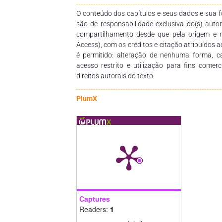
serem construídos os gráficos com a finalidade 
resultados. Portanto, no presente trabal
O conteúdo dos capítulos e seus dados e sua fo
exploratória dos dados de grau de sangue
são de responsabilidade exclusiva do(s) auto
composição do leite, contagem de célula
compartilhamento desde que pela origem e 
alimentar de silagem de milho e concentrado. A
Access), com os créditos e citação atribuídos a
adotado foi de 0,05% (valor-p = 0,05). Utilizo
é permitido: alteração de nenhuma forma, 
estatístico R (R CORE TEAM, 2022), e, para a
acesso restrito e utilização para fins comer
utilizando-se a função t.test do pacote sta
direitos autorais do texto.
Resultados: Não foram obtidos resultados sign
do leite, nem sobre sua composição, CCS e
PlumX
produto comercial não tenha demonstrado 
realizadas, são necessários mais estudos pa
ação e de seus benefícios para a produção anim
Captures
Readers:
1