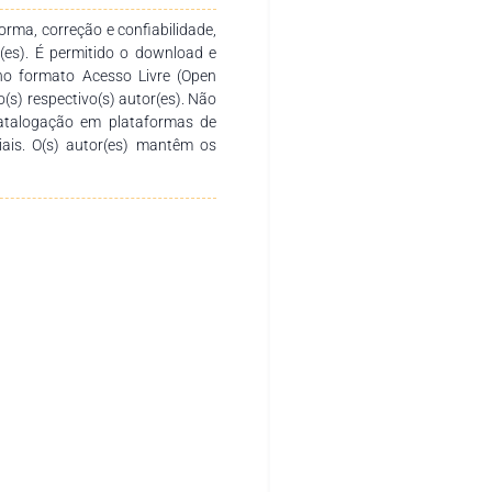
de facilitar a interpretação dos
ho, realizou-se uma análise
rma, correção e confiabilidade,
, produção de leite diária,
r(es). É permitido o download e
s somáticas (CCS) e consumo
no formato Acesso Livre (Open
demais, o nível de significância
o(s) respectivo(s) autor(es). Não
u-se o pacote dplyr, do programa
catalogação em plataformas de
nálises, o teste-t de Student,
ciais. O(s) autor(es) mantêm os
ts do programa estatístico R.
ificantes sobre a produtividade
 consumo. Conclusão: Embora o
influência sobre as análises
ra melhor conhecimento da sua
al.