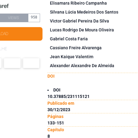
Elisamara Ribeiro Campanha
Silvana Lúcia Medeiros Dos Santos
958
VIEWS
Victor Gabriel Pereira Da Silva
Lucas Rodrigo De Moura Oliveira
LOAD
Gabriel Costa Faria
Cassiano Freire Alvarenga
LHE
Jean Kaique Valentim
Alexander Alexandre De Almeida
DOI
DOI
10.37885/231115121
Publicado em
30/12/2023
Páginas
133-151
Capítulo
8