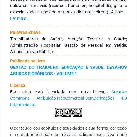
utilizando variáveis (recursos humanos, hospital dia, geral e
especializado e tipos de natureza direta e indireta). A coleta
de dados foi realizada no mês de agosto de 2018, referente
Ler mais...
aos meses de janeiro de cada ano da década 2008 a 2018, na
qual os resultados obtidos foram tabulados com o programa
Palavras-chave
Microsoft Office Excel® para posterior análise. Reafirma a
Trabalhadores da Saúde; Atenção Terciária à Saúde;
concentração da força de trabalho em saúde na região
Administração Hospitalar; Gestão de Pessoal em Saúde;
sudeste do país, embora demonstre curva crescente em
Administração Pública.
todas as regiões brasileiras. Quanto ao perfil hospitalar,
Publicado no livro
destaca-se o maior quantitativo e respectivo crescimento da
GESTÃO DO TRABALHO, EDUCAÇÃO E SAÚDE: DESAFIOS
força de trabalho nos hospitais do tipo geral, enquanto que
AGUDOS E CRÔNICOS - VOLUME 1
os tipos hospital dia e especializado corresponderam a
crescimento não expressivo e queda, respectivamente.
Licença
Quanto às naturezas jurídicas dos estabelecimentos
Esta obra está licenciada com uma Licença
Creative
hospitalares, embora a maior quantitativo durante a série
Commons Atribuição-NãoComercial-SemDerivações 4.0
histórica seja a administração direta, chama-se atenção para
Internacional
.
a expansão das naturezas não diretas em expansão no país,
a exemplo das entidades sem fins lucrativos. Embora a
adoção e expansão de formas mais “flexíveis” de gestão de
serviços de saúde seja uma alternativa para que as
O conteúdo dos capítulos e seus dados e sua forma, correção
organizações se adaptem às modificações no cenário
e confiabilidade, são de responsabilidade exclusiva do(s)