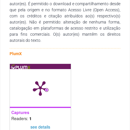
mundial, podem trazer consequências para o trabalhador da
autor(es). É permitido o download e compartilhamento desde
saúde quanto a garantia de direitos, principalmente, sociais e
que pela origem e no formato Acesso Livre (Open Access),
trabalhistas.
com os créditos e citação atribuídos ao(s) respectivo(s)
autor(es). Não é permitido: alteração de nenhuma forma,
catalogação em plataformas de acesso restrito e utilização
para fins comerciais. O(s) autor(es) mantêm os direitos
autorais do texto.
PlumX
Captures
Readers:
1
see details