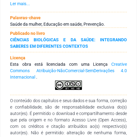
autocuidado e sensibilização da população, visto que o lúdico
Ler mais...
se apropria de ferramentas que, além de prender a atenção
das pessoas, é capaz de repassar conhecimento. Este
Palavras-chave
trabalho objetivou mostrar a apropriação da atividade lúdica
Saúde da mulher, Educação em saúde, Prevenção.
pela equipe de saúde como ferramenta para abordar
Publicado no livro
educação em saúde na prevenção de câncer. É um estudo
CIÊNCIAS BIOLÓGICAS E DA SAÚDE: INTEGRANDO
descritivo, do tipo relato de experiência, a partir de uma ação
SABERES EM DIFERENTES CONTEXTOS
realizada por acadêmicos de cursos da saúde em uma
unidade básica de saúde de Belém. O lúdico foi escolhido por
Licença
configurar-se como uma metodologia alternativa para o
Esta obra está licenciada com uma Licença
Creative
processo de ensino aprendizagem. A atividade consistiu em
Commons Atribuição-NãoComercial-SemDerivações 4.0
apresentações com dois tipos de materiais: avental de
Internacional
.
mamas e uma maquete que demonstrava quatro tipos de
colo de útero. Após a explanação foi ressaltada também a
importância da realização de testes rápidos para HIV, Sífilis e
Hepatites B e C. A atividade teve uma excelente aceitação do
O conteúdo dos capítulos e seus dados e sua forma, correção
público presente, observado a partir da atenção que foi
e confiabilidade, são de responsabilidade exclusiva do(s)
demonstrada no momento da apresentação, inclusive com a
autor(es). É permitido o download e compartilhamento desde
participação de algumas mulheres que pediram para tocar
que pela origem e no formato Acesso Livre (Open Access),
nos materiais. Após a atividade, as pessoas presentes
com os créditos e citação atribuídos ao(s) respectivo(s)
fizeram a solicitação de testes rápidos – mamografia e
autor(es). Não é permitido: alteração de nenhuma forma,