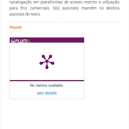
preventivo –evidenciando a boa aceitação do público ao tema
catalogação em plataformas de acesso restrito e utilização
proposto.
para fins comerciais. O(s) autor(es) mantêm os direitos
autorais do texto.
PlumX
No metrics available.
see details