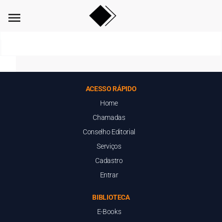
menu
ACESSO RÁPIDO
Home
Chamadas
Conselho Editorial
Serviços
Cadastro
Entrar
BIBLIOTECA
E-Books